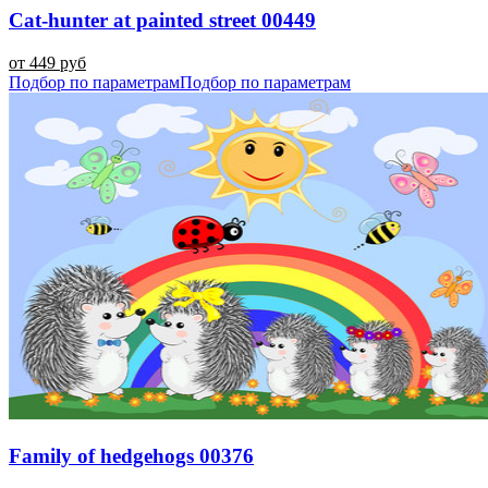
Cat-hunter at painted street 00449
от 449 руб
Подбор по параметрам
Подбор по параметрам
Family of hedgehogs 00376