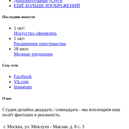
Дополнительные услуги
ЕЩЁ БОЛЬШЕ ИЗОБРАЖЕНИЙ
Последние новости
1
окт
:
Искусство оформлять
1
окт
:
Расширение пространства
18
июл
:
Модные тенденции
Соц. сети
Facebook
Vk.com
Instagram
О нас
Студия дизайна двадцать / семнадцать - мы воплощаем ваш
полёт фантазии в реальность.
г. Москва, ул. Миклухо - Маклая. д. 8 с. 3