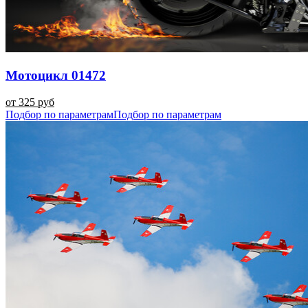
Мотоцикл 01472
от 325 руб
Подбор по параметрам
Подбор по параметрам