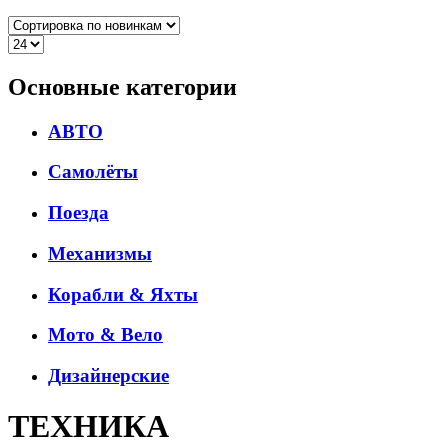
Основные категории
АВТО
Самолёты
Поезда
Механизмы
Корабли & Яхты
Мото & Вело
Дизайнерские
ТЕХНИКА