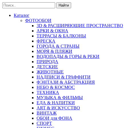
Найти
Каталог
ФОТООБОИ
3D & РАСШИРЯЮЩИЕ ПРОСТРАНСТВО
АРКИ & ОКНА
ТЕРРАСЫ & БАЛКОНЫ
ФРЕСКА
ГОРОДА & СТРАНЫ
МОРЯ & ПЛЯЖИ
ВОДОПАДЫ & ГОРЫ & РЕКИ
ПРИРОДА
ДЕТСКИЕ
ЖИВОТНЫЕ
НАДПИСИ & ГРАФФИТИ
ФЭНТАЗИ & АБСТРАКЦИЯ
НЕБО & КОСМОС
ТЕХНИКА
МУЗЫКА & ФИЛЬМЫ
ЕДА & НАПИТКИ
ART & ИСКУССТВО
ВИНТАЖ
ОБОИ для ФОНА
СПОРТ