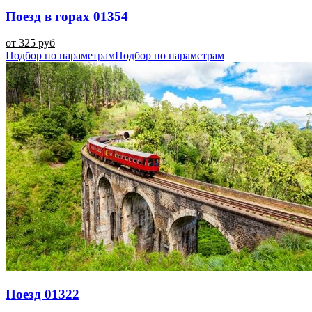
Поезд в горах 01354
от 325 руб
Подбор по параметрам
Подбор по параметрам
Поезд 01322