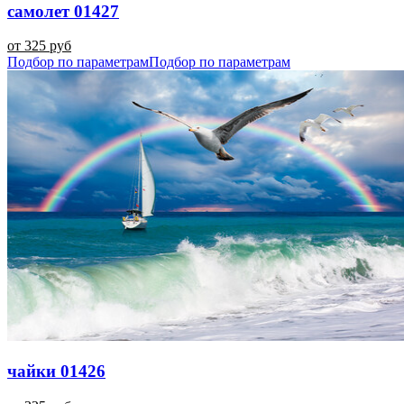
самолет 01427
от 325 руб
Подбор по параметрам
Подбор по параметрам
чайки 01426