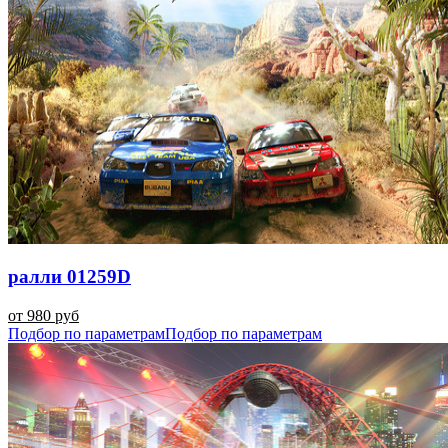
ралли 01259D
от 980 руб
Подбор по параметрам
Подбор по параметрам