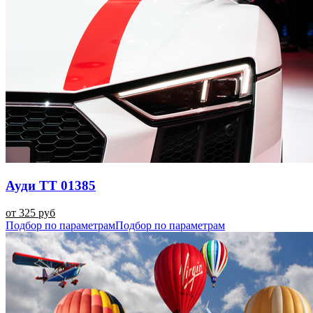
Ауди ТТ 01385
от 325 руб
Подбор по параметрам
Подбор по параметрам