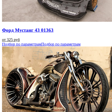
Форд Мустанг 43 01363
от 325 руб
Подбор по параметрам
Подбор по параметрам