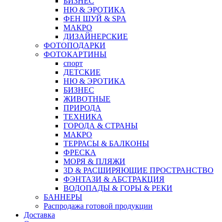
БИЗНЕС
НЮ & ЭРОТИКА
ФЕН ШУЙ & SPA
МАКРО
ДИЗАЙНЕРСКИЕ
ФОТОПОДАРКИ
ФОТОКАРТИНЫ
спорт
ДЕТСКИЕ
НЮ & ЭРОТИКА
БИЗНЕС
ЖИВОТНЫЕ
ПРИРОДА
ТЕХНИКА
ГОРОДА & СТРАНЫ
МАКРО
ТЕРРАСЫ & БАЛКОНЫ
ФРЕСКА
МОРЯ & ПЛЯЖИ
3D & РАСШИРЯЮЩИЕ ПРОСТРАНСТВО
ФЭНТАЗИ & АБСТРАКЦИЯ
ВОДОПАДЫ & ГОРЫ & РЕКИ
БАННЕРЫ
Распродажа готовой продукции
Доставка