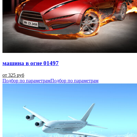
машина в огне 01497
от 325 руб
Подбор по параметрам
Подбор по параметрам