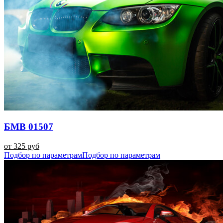
БМВ 01507
от 325 руб
Подбор по параметрам
Подбор по параметрам