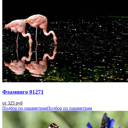
Фламинго 01271
от 325 руб
Подбор по параметрам
Подбор по параметрам