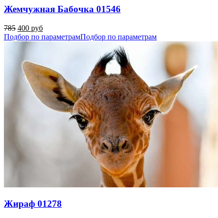
Жемчужная Бабочка 01546
785
400 руб
Подбор по параметрам
Подбор по параметрам
Жираф 01278