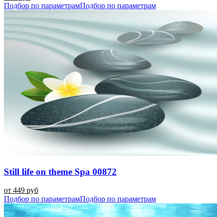
Подбор по параметрам
Подбор по параметрам
Still life on theme Spa 00872
от 449 руб
Подбор по параметрам
Подбор по параметрам