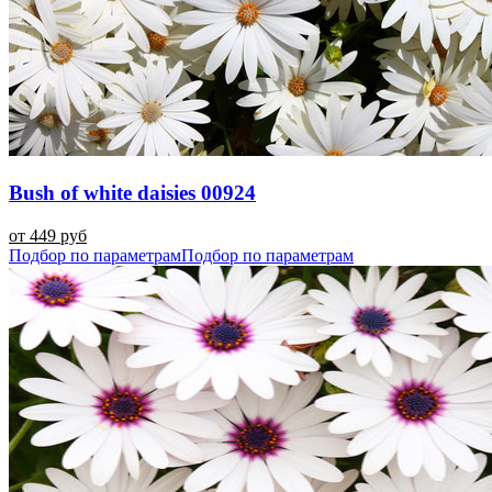
Bush of white daisies 00924
от 449 руб
Подбор по параметрам
Подбор по параметрам