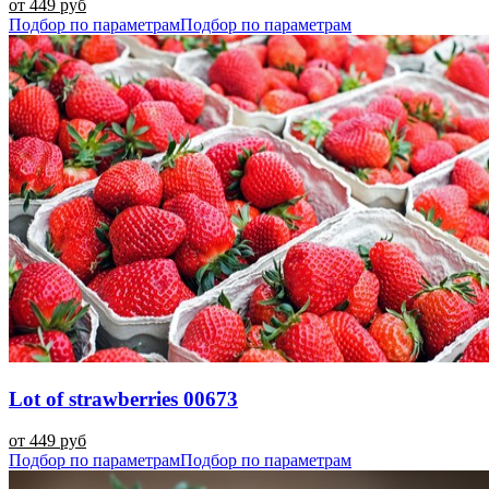
от 449 руб
Подбор по параметрам
Подбор по параметрам
Lot of strawberries 00673
от 449 руб
Подбор по параметрам
Подбор по параметрам