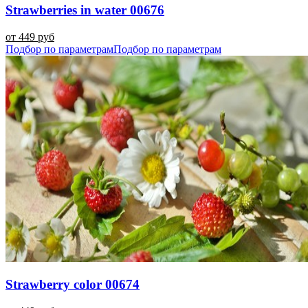
Strawberries in water 00676
от 449 руб
Подбор по параметрам
Подбор по параметрам
Strawberry color 00674