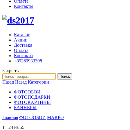
Оплата
Контакты
Каталог
Акции
Доставка
Оплата
Контакты
+89269933308
Закрыть
Поиск
Назад
Назад
Категории
ФОТООБОИ
ФОТОПОДАРКИ
ФОТОКАРТИНЫ
БАННЕРЫ
Главная
ФОТООБОИ
МАКРО
1 - 24 из 55