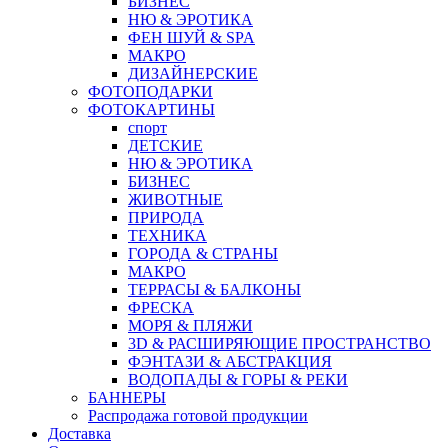
БИЗНЕС
НЮ & ЭРОТИКА
ФЕН ШУЙ & SPA
МАКРО
ДИЗАЙНЕРСКИЕ
ФОТОПОДАРКИ
ФОТОКАРТИНЫ
спорт
ДЕТСКИЕ
НЮ & ЭРОТИКА
БИЗНЕС
ЖИВОТНЫЕ
ПРИРОДА
ТЕХНИКА
ГОРОДА & СТРАНЫ
МАКРО
ТЕРРАСЫ & БАЛКОНЫ
ФРЕСКА
МОРЯ & ПЛЯЖИ
3D & РАСШИРЯЮЩИЕ ПРОСТРАНСТВО
ФЭНТАЗИ & АБСТРАКЦИЯ
ВОДОПАДЫ & ГОРЫ & РЕКИ
БАННЕРЫ
Распродажа готовой продукции
Доставка