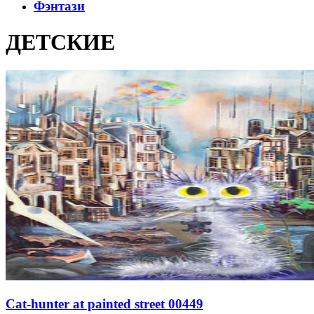
Фэнтази
ДЕТСКИЕ
Cat-hunter at painted street 00449