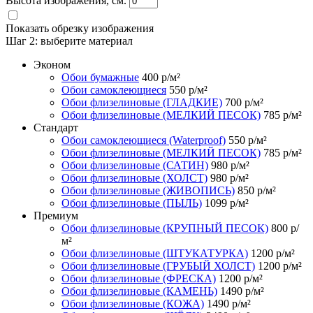
Высота изображения, см.
Показать обрезку изображения
Шаг 2:
выберите материал
Эконом
Обои бумажные
400
р/м²
Обои самоклеющиеся
550
р/м²
Обои флизелиновые (ГЛАДКИЕ)
700
р/м²
Обои флизелиновые (МЕЛКИЙ ПЕСОК)
785
р/м²
Стандарт
Обои самоклеющиеся (Waterproof)
550
р/м²
Обои флизелиновые (МЕЛКИЙ ПЕСОК)
785
р/м²
Обои флизелиновые (САТИН)
980
р/м²
Обои флизелиновые (ХОЛСТ)
980
р/м²
Обои флизелиновые (ЖИВОПИСЬ)
850
р/м²
Обои флизелиновые (ПЫЛЬ)
1099
р/м²
Премиум
Обои флизелиновые (КРУПНЫЙ ПЕСОК)
800
р/
м²
Обои флизелиновые (ШТУКАТУРКА)
1200
р/м²
Обои флизелиновые (ГРУБЫЙ ХОЛСТ)
1200
р/м²
Обои флизелиновые (ФРЕСКА)
1200
р/м²
Обои флизелиновые (КАМЕНЬ)
1490
р/м²
Обои флизелиновые (КОЖА)
1490
р/м²