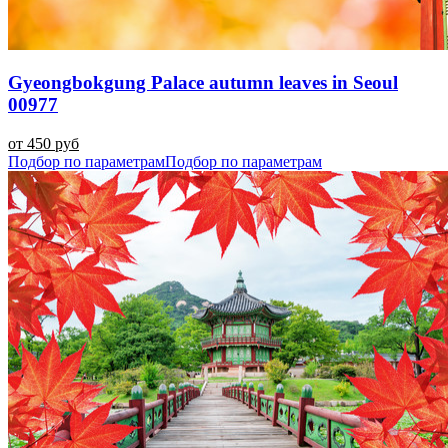
Gyeongbokgung Palace autumn leaves in Seoul
00977
от 450 руб
Подбор по параметрам
Подбор по параметрам