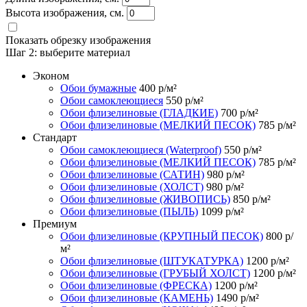
Высота изображения, см.
Показать обрезку изображения
Шаг 2:
выберите материал
Эконом
Обои бумажные
400
р/м²
Обои самоклеющиеся
550
р/м²
Обои флизелиновые (ГЛАДКИЕ)
700
р/м²
Обои флизелиновые (МЕЛКИЙ ПЕСОК)
785
р/м²
Стандарт
Обои самоклеющиеся (Waterproof)
550
р/м²
Обои флизелиновые (МЕЛКИЙ ПЕСОК)
785
р/м²
Обои флизелиновые (САТИН)
980
р/м²
Обои флизелиновые (ХОЛСТ)
980
р/м²
Обои флизелиновые (ЖИВОПИСЬ)
850
р/м²
Обои флизелиновые (ПЫЛЬ)
1099
р/м²
Премиум
Обои флизелиновые (КРУПНЫЙ ПЕСОК)
800
р/
м²
Обои флизелиновые (ШТУКАТУРКА)
1200
р/м²
Обои флизелиновые (ГРУБЫЙ ХОЛСТ)
1200
р/м²
Обои флизелиновые (ФРЕСКА)
1200
р/м²
Обои флизелиновые (КАМЕНЬ)
1490
р/м²