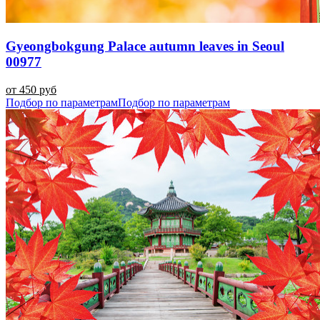
Gyeongbokgung Palace autumn leaves in Seoul
00977
от 450 руб
Подбор по параметрам
Подбор по параметрам