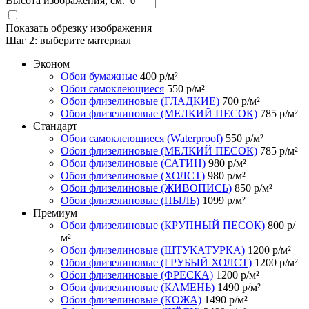
Высота изображения, см.
Показать обрезку изображения
Шаг 2:
выберите материал
Эконом
Обои бумажные
400
р/м²
Обои самоклеющиеся
550
р/м²
Обои флизелиновые (ГЛАДКИЕ)
700
р/м²
Обои флизелиновые (МЕЛКИЙ ПЕСОК)
785
р/м²
Стандарт
Обои самоклеющиеся (Waterproof)
550
р/м²
Обои флизелиновые (МЕЛКИЙ ПЕСОК)
785
р/м²
Обои флизелиновые (САТИН)
980
р/м²
Обои флизелиновые (ХОЛСТ)
980
р/м²
Обои флизелиновые (ЖИВОПИСЬ)
850
р/м²
Обои флизелиновые (ПЫЛЬ)
1099
р/м²
Премиум
Обои флизелиновые (КРУПНЫЙ ПЕСОК)
800
р/
м²
Обои флизелиновые (ШТУКАТУРКА)
1200
р/м²
Обои флизелиновые (ГРУБЫЙ ХОЛСТ)
1200
р/м²
Обои флизелиновые (ФРЕСКА)
1200
р/м²
Обои флизелиновые (КАМЕНЬ)
1490
р/м²
Обои флизелиновые (КОЖА)
1490
р/м²