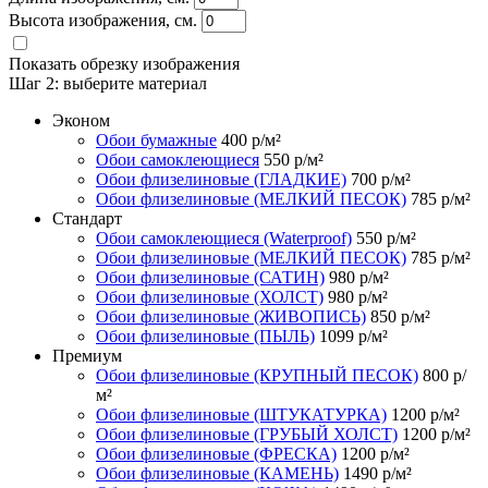
Высота изображения, см.
Показать обрезку изображения
Шаг 2:
выберите материал
Эконом
Обои бумажные
400
р/м²
Обои самоклеющиеся
550
р/м²
Обои флизелиновые (ГЛАДКИЕ)
700
р/м²
Обои флизелиновые (МЕЛКИЙ ПЕСОК)
785
р/м²
Стандарт
Обои самоклеющиеся (Waterproof)
550
р/м²
Обои флизелиновые (МЕЛКИЙ ПЕСОК)
785
р/м²
Обои флизелиновые (САТИН)
980
р/м²
Обои флизелиновые (ХОЛСТ)
980
р/м²
Обои флизелиновые (ЖИВОПИСЬ)
850
р/м²
Обои флизелиновые (ПЫЛЬ)
1099
р/м²
Премиум
Обои флизелиновые (КРУПНЫЙ ПЕСОК)
800
р/
м²
Обои флизелиновые (ШТУКАТУРКА)
1200
р/м²
Обои флизелиновые (ГРУБЫЙ ХОЛСТ)
1200
р/м²
Обои флизелиновые (ФРЕСКА)
1200
р/м²
Обои флизелиновые (КАМЕНЬ)
1490
р/м²