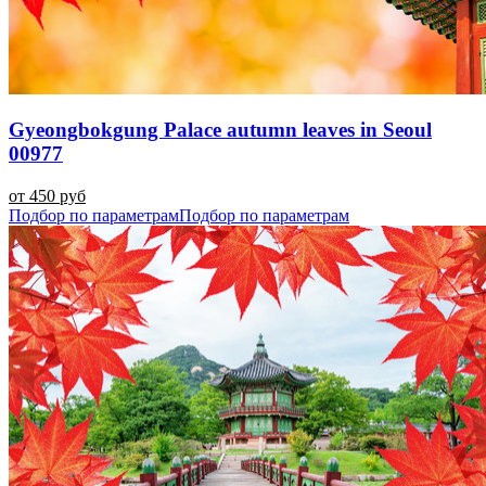
Gyeongbokgung Palace autumn leaves in Seoul
00977
от 450 руб
Подбор по параметрам
Подбор по параметрам