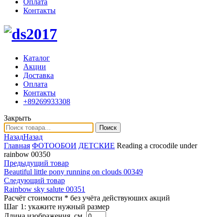
Оплата
Контакты
Каталог
Акции
Доставка
Оплата
Контакты
+89269933308
Закрыть
Поиск
Назад
Назад
Главная
ФОТООБОИ
ДЕТСКИЕ
Reading a crocodile under
rainbow 00350
Предыдущий товар
Beautiful little pony running on clouds 00349
Следующий товар
Rainbow sky salute 00351
Расчёт стоимости
* без учёта действуюших акций
Шаг 1:
укажите нужный размер
Длина изображения, см.