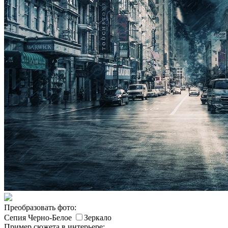
Преобразовать фото:
Сепия
Черно-Белое
Зеркало
Пример сюжета в интерьере: