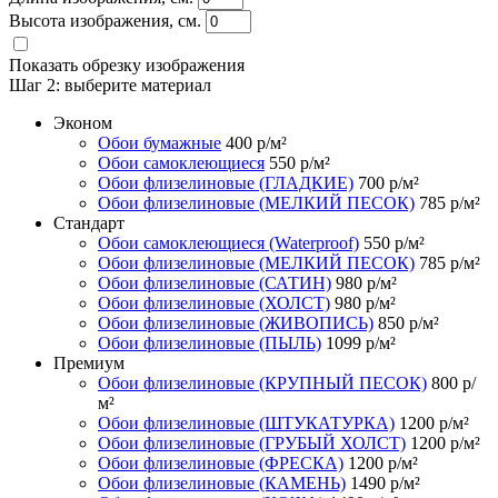
Высота изображения, см.
Показать обрезку изображения
Шаг 2:
выберите материал
Эконом
Обои бумажные
400
р/м²
Обои самоклеющиеся
550
р/м²
Обои флизелиновые (ГЛАДКИЕ)
700
р/м²
Обои флизелиновые (МЕЛКИЙ ПЕСОК)
785
р/м²
Стандарт
Обои самоклеющиеся (Waterproof)
550
р/м²
Обои флизелиновые (МЕЛКИЙ ПЕСОК)
785
р/м²
Обои флизелиновые (САТИН)
980
р/м²
Обои флизелиновые (ХОЛСТ)
980
р/м²
Обои флизелиновые (ЖИВОПИСЬ)
850
р/м²
Обои флизелиновые (ПЫЛЬ)
1099
р/м²
Премиум
Обои флизелиновые (КРУПНЫЙ ПЕСОК)
800
р/
м²
Обои флизелиновые (ШТУКАТУРКА)
1200
р/м²
Обои флизелиновые (ГРУБЫЙ ХОЛСТ)
1200
р/м²
Обои флизелиновые (ФРЕСКА)
1200
р/м²
Обои флизелиновые (КАМЕНЬ)
1490
р/м²