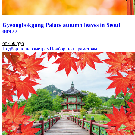
Gyeongbokgung Palace autumn leaves in Seoul
00977
от 450 руб
Подбор по параметрам
Подбор по параметрам