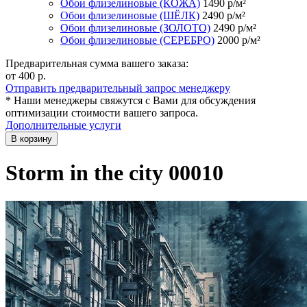
Обои флизелиновые (КОЖА)
1490
р/м²
Обои флизелиновые (ШЁЛК)
2490
р/м²
Обои флизелиновые (ЗОЛОТО)
2490
р/м²
Обои флизелиновые (СЕРЕБРО)
2000
р/м²
Предварительная сумма вашего заказа:
от 400
р.
Отправить предварительный запрос менеджеру
* Наши менеджеры свяжутся с Вами для обсуждения
оптимизации стоимости вашего запроса.
Дополнительные услуги
В корзину
Storm in the city 00010