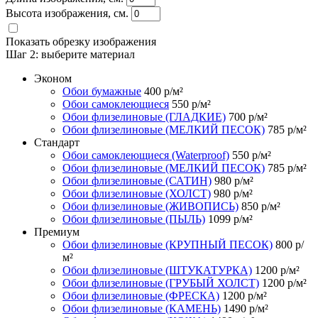
Высота изображения, см.
Показать обрезку изображения
Шаг 2:
выберите материал
Эконом
Обои бумажные
400
р/м²
Обои самоклеющиеся
550
р/м²
Обои флизелиновые (ГЛАДКИЕ)
700
р/м²
Обои флизелиновые (МЕЛКИЙ ПЕСОК)
785
р/м²
Стандарт
Обои самоклеющиеся (Waterproof)
550
р/м²
Обои флизелиновые (МЕЛКИЙ ПЕСОК)
785
р/м²
Обои флизелиновые (САТИН)
980
р/м²
Обои флизелиновые (ХОЛСТ)
980
р/м²
Обои флизелиновые (ЖИВОПИСЬ)
850
р/м²
Обои флизелиновые (ПЫЛЬ)
1099
р/м²
Премиум
Обои флизелиновые (КРУПНЫЙ ПЕСОК)
800
р/
м²
Обои флизелиновые (ШТУКАТУРКА)
1200
р/м²
Обои флизелиновые (ГРУБЫЙ ХОЛСТ)
1200
р/м²
Обои флизелиновые (ФРЕСКА)
1200
р/м²
Обои флизелиновые (КАМЕНЬ)
1490
р/м²