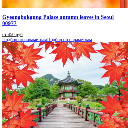
Gyeongbokgung Palace autumn leaves in Seoul
00977
от 450 руб
Подбор по параметрам
Подбор по параметрам