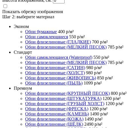
Высота изображения, см.
Показать обрезку изображения
Шаг 2:
выберите материал
Эконом
Обои бумажные
400
р/м²
Обои самоклеющиеся
550
р/м²
Обои флизелиновые (ГЛАДКИЕ)
700
р/м²
Обои флизелиновые (МЕЛКИЙ ПЕСОК)
785
р/м²
Стандарт
Обои самоклеющиеся (Waterproof)
550
р/м²
Обои флизелиновые (МЕЛКИЙ ПЕСОК)
785
р/м²
Обои флизелиновые (САТИН)
980
р/м²
Обои флизелиновые (ХОЛСТ)
980
р/м²
Обои флизелиновые (ЖИВОПИСЬ)
850
р/м²
Обои флизелиновые (ПЫЛЬ)
1099
р/м²
Премиум
Обои флизелиновые (КРУПНЫЙ ПЕСОК)
800
р/м²
Обои флизелиновые (ШТУКАТУРКА)
1200
р/м²
Обои флизелиновые (ГРУБЫЙ ХОЛСТ)
1200
р/м²
Обои флизелиновые (ФРЕСКА)
1200
р/м²
Обои флизелиновые (КАМЕНЬ)
1490
р/м²
Обои флизелиновые (КОЖА)
1490
р/м²
Обои флизелиновые (ШЁЛК)
2490
р/м²