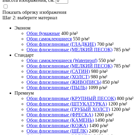
Высота изображения, см.
Показать обрезку изображения
Шаг 2:
выберите материал
Эконом
Обои бумажные
400
р/м²
Обои самоклеющиеся
550
р/м²
Обои флизелиновые (ГЛАДКИЕ)
700
р/м²
Обои флизелиновые (МЕЛКИЙ ПЕСОК)
785
р/м²
Стандарт
Обои самоклеющиеся (Waterproof)
550
р/м²
Обои флизелиновые (МЕЛКИЙ ПЕСОК)
785
р/м²
Обои флизелиновые (САТИН)
980
р/м²
Обои флизелиновые (ХОЛСТ)
980
р/м²
Обои флизелиновые (ЖИВОПИСЬ)
850
р/м²
Обои флизелиновые (ПЫЛЬ)
1099
р/м²
Премиум
Обои флизелиновые (КРУПНЫЙ ПЕСОК)
800
р/м²
Обои флизелиновые (ШТУКАТУРКА)
1200
р/м²
Обои флизелиновые (ГРУБЫЙ ХОЛСТ)
1200
р/м²
Обои флизелиновые (ФРЕСКА)
1200
р/м²
Обои флизелиновые (КАМЕНЬ)
1490
р/м²
Обои флизелиновые (КОЖА)
1490
р/м²
Обои флизелиновые (ШЁЛК)
2490
р/м²