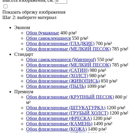
Высота изображения, см.
Показать обрезку изображения
Шаг 2:
выберите материал
Эконом
Обои бумажные
400
р/м²
Обои самоклеющиеся
550
р/м²
Обои флизелиновые (ГЛАДКИЕ)
700
р/м²
Обои флизелиновые (МЕЛКИЙ ПЕСОК)
785
р/м²
Стандарт
Обои самоклеющиеся (Waterproof)
550
р/м²
Обои флизелиновые (МЕЛКИЙ ПЕСОК)
785
р/м²
Обои флизелиновые (САТИН)
980
р/м²
Обои флизелиновые (ХОЛСТ)
980
р/м²
Обои флизелиновые (ЖИВОПИСЬ)
850
р/м²
Обои флизелиновые (ПЫЛЬ)
1099
р/м²
Премиум
Обои флизелиновые (КРУПНЫЙ ПЕСОК)
800
р/
м²
Обои флизелиновые (ШТУКАТУРКА)
1200
р/м²
Обои флизелиновые (ГРУБЫЙ ХОЛСТ)
1200
р/м²
Обои флизелиновые (ФРЕСКА)
1200
р/м²
Обои флизелиновые (КАМЕНЬ)
1490
р/м²
Обои флизелиновые (КОЖА)
1490
р/м²