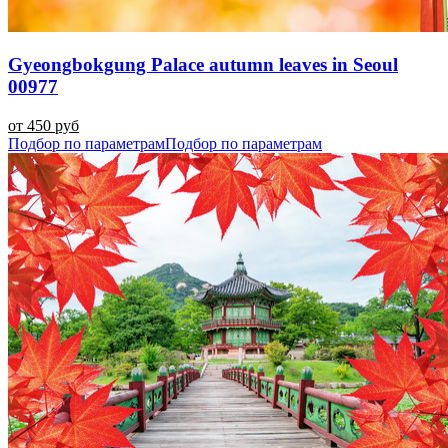
Gyeongbokgung Palace autumn leaves in Seoul
00977
от 450 руб
Подбор по параметрам
Подбор по параметрам