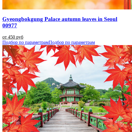
Gyeongbokgung Palace autumn leaves in Seoul
00977
от 450 руб
Подбор по параметрам
Подбор по параметрам