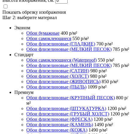
Высота изображения, см.
Показать обрезку изображения
Шаг 2:
выберите материал
Эконом
Обои бумажные
400
р/м²
Обои самоклеющиеся
550
р/м²
Обои флизелиновые (ГЛАДКИЕ)
700
р/м²
Обои флизелиновые (МЕЛКИЙ ПЕСОК)
785
р/м²
Стандарт
Обои самоклеющиеся (Waterproof)
550
р/м²
Обои флизелиновые (МЕЛКИЙ ПЕСОК)
785
р/м²
Обои флизелиновые (САТИН)
980
р/м²
Обои флизелиновые (ХОЛСТ)
980
р/м²
Обои флизелиновые (ЖИВОПИСЬ)
850
р/м²
Обои флизелиновые (ПЫЛЬ)
1099
р/м²
Премиум
Обои флизелиновые (КРУПНЫЙ ПЕСОК)
800
р/
м²
Обои флизелиновые (ШТУКАТУРКА)
1200
р/м²
Обои флизелиновые (ГРУБЫЙ ХОЛСТ)
1200
р/м²
Обои флизелиновые (ФРЕСКА)
1200
р/м²
Обои флизелиновые (КАМЕНЬ)
1490
р/м²
Обои флизелиновые (КОЖА)
1490
р/м²