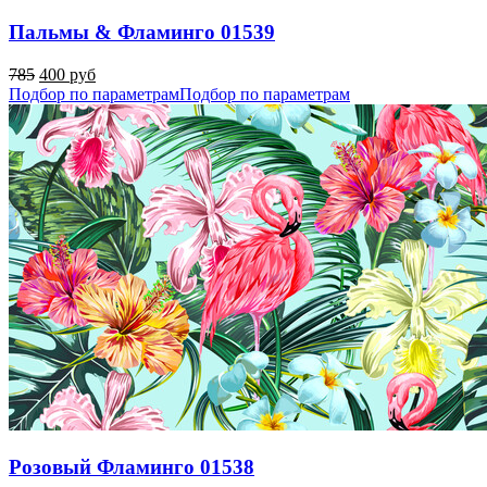
Пальмы & Фламинго 01539
785
400 руб
Подбор по параметрам
Подбор по параметрам
Розовый Фламинго 01538