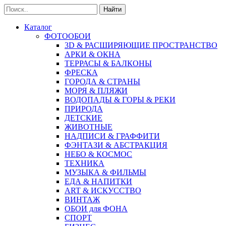
Найти
Каталог
ФОТООБОИ
3D & РАСШИРЯЮЩИЕ ПРОСТРАНСТВО
АРКИ & ОКНА
ТЕРРАСЫ & БАЛКОНЫ
ФРЕСКА
ГОРОДА & СТРАНЫ
МОРЯ & ПЛЯЖИ
ВОДОПАДЫ & ГОРЫ & РЕКИ
ПРИРОДА
ДЕТСКИЕ
ЖИВОТНЫЕ
НАДПИСИ & ГРАФФИТИ
ФЭНТАЗИ & АБСТРАКЦИЯ
НЕБО & КОСМОС
ТЕХНИКА
МУЗЫКА & ФИЛЬМЫ
ЕДА & НАПИТКИ
ART & ИСКУССТВО
ВИНТАЖ
ОБОИ для ФОНА
СПОРТ