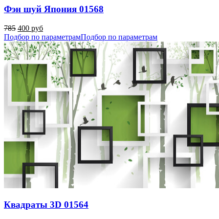
Фэн шуй Япония 01568
785
400 руб
Подбор по параметрам
Подбор по параметрам
Квадраты 3D 01564