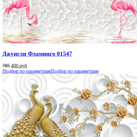
Джунгли Фламинго 01547
785
400 руб
Подбор по параметрам
Подбор по параметрам