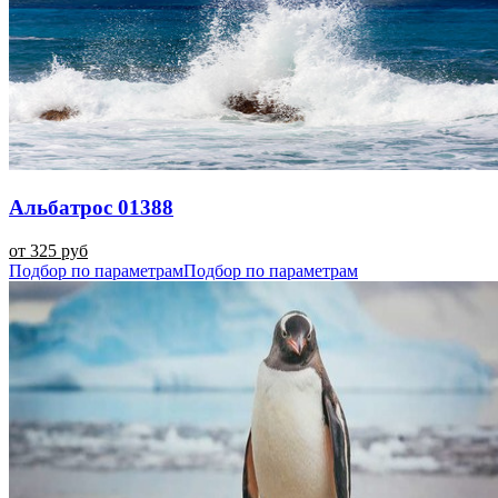
Альбатрос 01388
от 325 руб
Подбор по параметрам
Подбор по параметрам