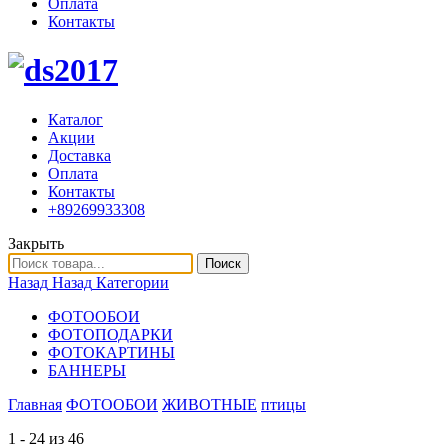
Оплата
Контакты
Каталог
Акции
Доставка
Оплата
Контакты
+89269933308
Закрыть
Поиск
Назад
Назад
Категории
ФОТООБОИ
ФОТОПОДАРКИ
ФОТОКАРТИНЫ
БАННЕРЫ
Главная
ФОТООБОИ
ЖИВОТНЫЕ
птицы
1 - 24 из 46