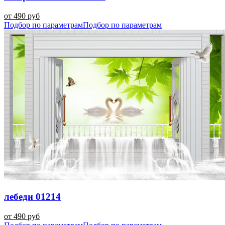
от 490 руб
Подбор по параметрам
Подбор по параметрам
лебеди 01214
от 490 руб