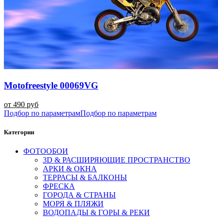
Motofreestyle 00069VG
от 490 руб
Подбор по параметрам
Подбор по параметрам
Категории
ФОТООБОИ
3D & РАСШИРЯЮЩИЕ ПРОСТРАНСТВО
АРКИ & ОКНА
ТЕРРАСЫ & БАЛКОНЫ
ФРЕСКА
ГОРОДА & СТРАНЫ
МОРЯ & ПЛЯЖИ
ВОДОПАДЫ & ГОРЫ & РЕКИ