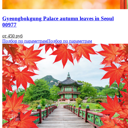
Gyeongbokgung Palace autumn leaves in Seoul
00977
от 450 руб
Подбор по параметрам
Подбор по параметрам