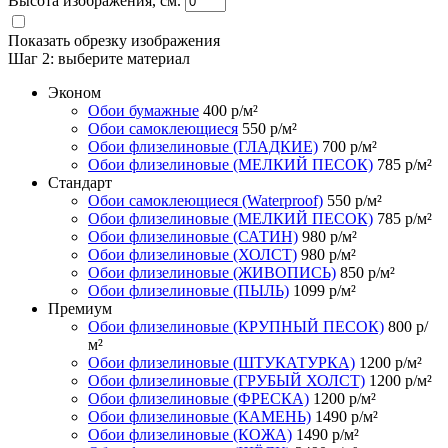
Высота изображения, см.
Показать обрезку изображения
Шаг 2:
выберите материал
Эконом
Обои бумажные
400
р/м²
Обои самоклеющиеся
550
р/м²
Обои флизелиновые (ГЛАДКИЕ)
700
р/м²
Обои флизелиновые (МЕЛКИЙ ПЕСОК)
785
р/м²
Стандарт
Обои самоклеющиеся (Waterproof)
550
р/м²
Обои флизелиновые (МЕЛКИЙ ПЕСОК)
785
р/м²
Обои флизелиновые (САТИН)
980
р/м²
Обои флизелиновые (ХОЛСТ)
980
р/м²
Обои флизелиновые (ЖИВОПИСЬ)
850
р/м²
Обои флизелиновые (ПЫЛЬ)
1099
р/м²
Премиум
Обои флизелиновые (КРУПНЫЙ ПЕСОК)
800
р/
м²
Обои флизелиновые (ШТУКАТУРКА)
1200
р/м²
Обои флизелиновые (ГРУБЫЙ ХОЛСТ)
1200
р/м²
Обои флизелиновые (ФРЕСКА)
1200
р/м²
Обои флизелиновые (КАМЕНЬ)
1490
р/м²
Обои флизелиновые (КОЖА)
1490
р/м²