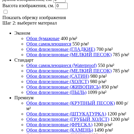
Высота изображения, см.
Показать обрезку изображения
Шаг 2:
выберите материал
Эконом
Обои бумажные
400
р/м²
Обои самоклеющиеся
550
р/м²
Обои флизелиновые (ГЛАДКИЕ)
700
р/м²
Обои флизелиновые (МЕЛКИЙ ПЕСОК)
785
р/м²
Стандарт
Обои самоклеющиеся (Waterproof)
550
р/м²
Обои флизелиновые (МЕЛКИЙ ПЕСОК)
785
р/м²
Обои флизелиновые (САТИН)
980
р/м²
Обои флизелиновые (ХОЛСТ)
980
р/м²
Обои флизелиновые (ЖИВОПИСЬ)
850
р/м²
Обои флизелиновые (ПЫЛЬ)
1099
р/м²
Премиум
Обои флизелиновые (КРУПНЫЙ ПЕСОК)
800
р/
м²
Обои флизелиновые (ШТУКАТУРКА)
1200
р/м²
Обои флизелиновые (ГРУБЫЙ ХОЛСТ)
1200
р/м²
Обои флизелиновые (ФРЕСКА)
1200
р/м²
Обои флизелиновые (КАМЕНЬ)
1490
р/м²