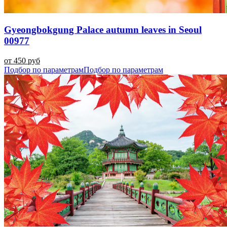
Gyeongbokgung Palace autumn leaves in Seoul
00977
от 450 руб
Подбор по параметрам
Подбор по параметрам