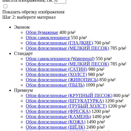
Высота изображения, см.
Показать обрезку изображения
Шаг 2:
выберите материал
Эконом
Обои бумажные
400
р/м²
Обои самоклеющиеся
550
р/м²
Обои флизелиновые (ГЛАДКИЕ)
700
р/м²
Обои флизелиновые (МЕЛКИЙ ПЕСОК)
785
р/м²
Стандарт
Обои самоклеющиеся (Waterproof)
550
р/м²
Обои флизелиновые (МЕЛКИЙ ПЕСОК)
785
р/м²
Обои флизелиновые (САТИН)
980
р/м²
Обои флизелиновые (ХОЛСТ)
980
р/м²
Обои флизелиновые (ЖИВОПИСЬ)
850
р/м²
Обои флизелиновые (ПЫЛЬ)
1099
р/м²
Премиум
Обои флизелиновые (КРУПНЫЙ ПЕСОК)
800
р/м²
Обои флизелиновые (ШТУКАТУРКА)
1200
р/м²
Обои флизелиновые (ГРУБЫЙ ХОЛСТ)
1200
р/м²
Обои флизелиновые (ФРЕСКА)
1200
р/м²
Обои флизелиновые (КАМЕНЬ)
1490
р/м²
Обои флизелиновые (КОЖА)
1490
р/м²
Обои флизелиновые (ШЁЛК)
2490
р/м²