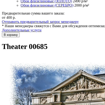
Обои флизелиновые (ЗОЛОТО)
2490
р/м²
Обои флизелиновые (СЕРЕБРО)
2000
р/м²
Предварительная сумма вашего заказа:
от 400
р.
Отправить предварительный запрос менеджеру
* Наши менеджеры свяжутся с Вами для обсуждения оптимизац
Дополнительные услуги
В корзину
Theater 00685