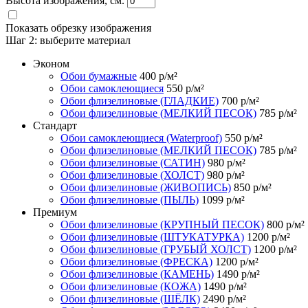
Высота изображения, см.
Показать обрезку изображения
Шаг 2:
выберите материал
Эконом
Обои бумажные
400
р/м²
Обои самоклеющиеся
550
р/м²
Обои флизелиновые (ГЛАДКИЕ)
700
р/м²
Обои флизелиновые (МЕЛКИЙ ПЕСОК)
785
р/м²
Стандарт
Обои самоклеющиеся (Waterproof)
550
р/м²
Обои флизелиновые (МЕЛКИЙ ПЕСОК)
785
р/м²
Обои флизелиновые (САТИН)
980
р/м²
Обои флизелиновые (ХОЛСТ)
980
р/м²
Обои флизелиновые (ЖИВОПИСЬ)
850
р/м²
Обои флизелиновые (ПЫЛЬ)
1099
р/м²
Премиум
Обои флизелиновые (КРУПНЫЙ ПЕСОК)
800
р/м²
Обои флизелиновые (ШТУКАТУРКА)
1200
р/м²
Обои флизелиновые (ГРУБЫЙ ХОЛСТ)
1200
р/м²
Обои флизелиновые (ФРЕСКА)
1200
р/м²
Обои флизелиновые (КАМЕНЬ)
1490
р/м²
Обои флизелиновые (КОЖА)
1490
р/м²
Обои флизелиновые (ШЁЛК)
2490
р/м²