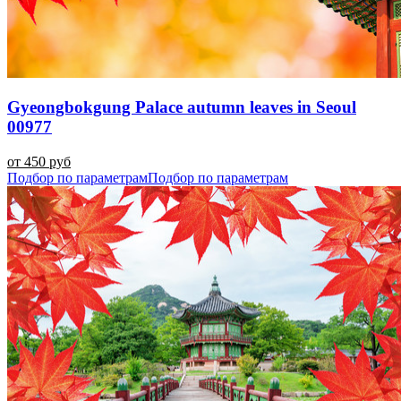
Gyeongbokgung Palace autumn leaves in Seoul
00977
от 450 руб
Подбор по параметрам
Подбор по параметрам