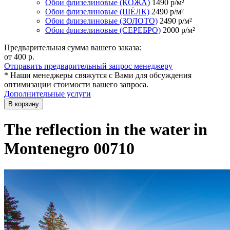
Обои флизелиновые (КОЖА)
1490
р/м²
Обои флизелиновые (ШЁЛК)
2490
р/м²
Обои флизелиновые (ЗОЛОТО)
2490
р/м²
Обои флизелиновые (СЕРЕБРО)
2000
р/м²
Предварительная сумма вашего заказа:
от 400
р.
Отправить предварительный запрос менеджеру
* Наши менеджеры свяжутся с Вами для обсуждения
оптимизации стоимости вашего запроса.
Дополнительные услуги
В корзину
The reflection in the water in
Montenegro 00710