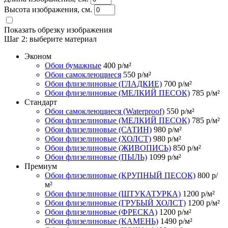
Высота изображения, см.
Показать обрезку изображения
Шаг 2:
выберите материал
Эконом
Обои бумажные
400
р/м²
Обои самоклеющиеся
550
р/м²
Обои флизелиновые (ГЛАДКИЕ)
700
р/м²
Обои флизелиновые (МЕЛКИЙ ПЕСОК)
785
р/м²
Стандарт
Обои самоклеющиеся (Waterproof)
550
р/м²
Обои флизелиновые (МЕЛКИЙ ПЕСОК)
785
р/м²
Обои флизелиновые (САТИН)
980
р/м²
Обои флизелиновые (ХОЛСТ)
980
р/м²
Обои флизелиновые (ЖИВОПИСЬ)
850
р/м²
Обои флизелиновые (ПЫЛЬ)
1099
р/м²
Премиум
Обои флизелиновые (КРУПНЫЙ ПЕСОК)
800
р/
м²
Обои флизелиновые (ШТУКАТУРКА)
1200
р/м²
Обои флизелиновые (ГРУБЫЙ ХОЛСТ)
1200
р/м²
Обои флизелиновые (ФРЕСКА)
1200
р/м²
Обои флизелиновые (КАМЕНЬ)
1490
р/м²