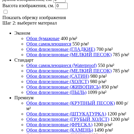
Высота изображения, см.
Показать обрезку изображения
Шаг 2:
выберите материал
Эконом
Обои бумажные
400
р/м²
Обои самоклеющиеся
550
р/м²
Обои флизелиновые (ГЛАДКИЕ)
700
р/м²
Обои флизелиновые (МЕЛКИЙ ПЕСОК)
785
р/м²
Стандарт
Обои самоклеющиеся (Waterproof)
550
р/м²
Обои флизелиновые (МЕЛКИЙ ПЕСОК)
785
р/м²
Обои флизелиновые (САТИН)
980
р/м²
Обои флизелиновые (ХОЛСТ)
980
р/м²
Обои флизелиновые (ЖИВОПИСЬ)
850
р/м²
Обои флизелиновые (ПЫЛЬ)
1099
р/м²
Премиум
Обои флизелиновые (КРУПНЫЙ ПЕСОК)
800
р/
м²
Обои флизелиновые (ШТУКАТУРКА)
1200
р/м²
Обои флизелиновые (ГРУБЫЙ ХОЛСТ)
1200
р/м²
Обои флизелиновые (ФРЕСКА)
1200
р/м²
Обои флизелиновые (КАМЕНЬ)
1490
р/м²