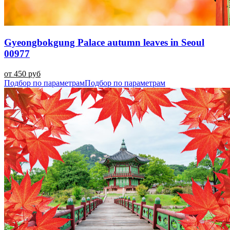
Gyeongbokgung Palace autumn leaves in Seoul
00977
от 450 руб
Подбор по параметрам
Подбор по параметрам