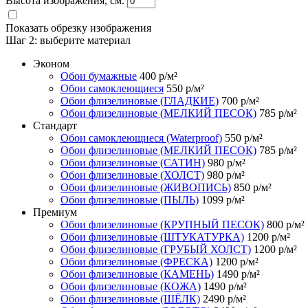
Высота изображения, см.
Показать обрезку изображения
Шаг 2:
выберите материал
Эконом
Обои бумажные
400
р/м²
Обои самоклеющиеся
550
р/м²
Обои флизелиновые (ГЛАДКИЕ)
700
р/м²
Обои флизелиновые (МЕЛКИЙ ПЕСОК)
785
р/м²
Стандарт
Обои самоклеющиеся (Waterproof)
550
р/м²
Обои флизелиновые (МЕЛКИЙ ПЕСОК)
785
р/м²
Обои флизелиновые (САТИН)
980
р/м²
Обои флизелиновые (ХОЛСТ)
980
р/м²
Обои флизелиновые (ЖИВОПИСЬ)
850
р/м²
Обои флизелиновые (ПЫЛЬ)
1099
р/м²
Премиум
Обои флизелиновые (КРУПНЫЙ ПЕСОК)
800
р/м²
Обои флизелиновые (ШТУКАТУРКА)
1200
р/м²
Обои флизелиновые (ГРУБЫЙ ХОЛСТ)
1200
р/м²
Обои флизелиновые (ФРЕСКА)
1200
р/м²
Обои флизелиновые (КАМЕНЬ)
1490
р/м²
Обои флизелиновые (КОЖА)
1490
р/м²
Обои флизелиновые (ШЁЛК)
2490
р/м²