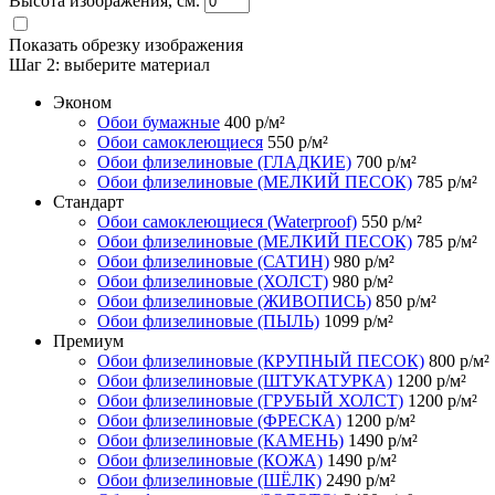
Высота изображения, см.
Показать обрезку изображения
Шаг 2:
выберите материал
Эконом
Обои бумажные
400
р/м²
Обои самоклеющиеся
550
р/м²
Обои флизелиновые (ГЛАДКИЕ)
700
р/м²
Обои флизелиновые (МЕЛКИЙ ПЕСОК)
785
р/м²
Стандарт
Обои самоклеющиеся (Waterproof)
550
р/м²
Обои флизелиновые (МЕЛКИЙ ПЕСОК)
785
р/м²
Обои флизелиновые (САТИН)
980
р/м²
Обои флизелиновые (ХОЛСТ)
980
р/м²
Обои флизелиновые (ЖИВОПИСЬ)
850
р/м²
Обои флизелиновые (ПЫЛЬ)
1099
р/м²
Премиум
Обои флизелиновые (КРУПНЫЙ ПЕСОК)
800
р/м²
Обои флизелиновые (ШТУКАТУРКА)
1200
р/м²
Обои флизелиновые (ГРУБЫЙ ХОЛСТ)
1200
р/м²
Обои флизелиновые (ФРЕСКА)
1200
р/м²
Обои флизелиновые (КАМЕНЬ)
1490
р/м²
Обои флизелиновые (КОЖА)
1490
р/м²
Обои флизелиновые (ШЁЛК)
2490
р/м²