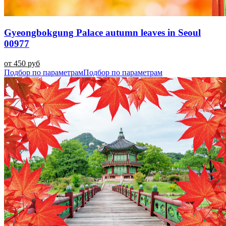
Gyeongbokgung Palace autumn leaves in Seoul
00977
от 450 руб
Подбор по параметрам
Подбор по параметрам