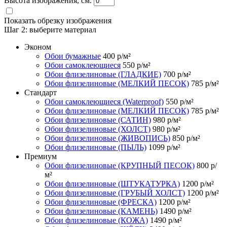
Высота изображения, см.
Показать обрезку изображения
Шаг 2:
выберите материал
Эконом
Обои бумажные
400
р/м²
Обои самоклеющиеся
550
р/м²
Обои флизелиновые (ГЛАДКИЕ)
700
р/м²
Обои флизелиновые (МЕЛКИЙ ПЕСОК)
785
р/м²
Стандарт
Обои самоклеющиеся (Waterproof)
550
р/м²
Обои флизелиновые (МЕЛКИЙ ПЕСОК)
785
р/м²
Обои флизелиновые (САТИН)
980
р/м²
Обои флизелиновые (ХОЛСТ)
980
р/м²
Обои флизелиновые (ЖИВОПИСЬ)
850
р/м²
Обои флизелиновые (ПЫЛЬ)
1099
р/м²
Премиум
Обои флизелиновые (КРУПНЫЙ ПЕСОК)
800
р/
м²
Обои флизелиновые (ШТУКАТУРКА)
1200
р/м²
Обои флизелиновые (ГРУБЫЙ ХОЛСТ)
1200
р/м²
Обои флизелиновые (ФРЕСКА)
1200
р/м²
Обои флизелиновые (КАМЕНЬ)
1490
р/м²
Обои флизелиновые (КОЖА)
1490
р/м²