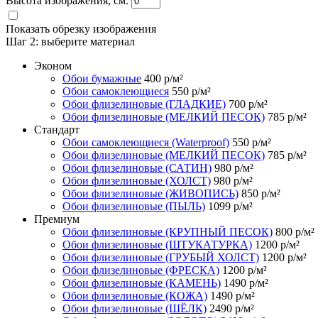
Высота изображения, см.
Показать обрезку изображения
Шаг 2:
выберите материал
Эконом
Обои бумажные
400
р/м²
Обои самоклеющиеся
550
р/м²
Обои флизелиновые (ГЛАДКИЕ)
700
р/м²
Обои флизелиновые (МЕЛКИЙ ПЕСОК)
785
р/м²
Стандарт
Обои самоклеющиеся (Waterproof)
550
р/м²
Обои флизелиновые (МЕЛКИЙ ПЕСОК)
785
р/м²
Обои флизелиновые (САТИН)
980
р/м²
Обои флизелиновые (ХОЛСТ)
980
р/м²
Обои флизелиновые (ЖИВОПИСЬ)
850
р/м²
Обои флизелиновые (ПЫЛЬ)
1099
р/м²
Премиум
Обои флизелиновые (КРУПНЫЙ ПЕСОК)
800
р/м²
Обои флизелиновые (ШТУКАТУРКА)
1200
р/м²
Обои флизелиновые (ГРУБЫЙ ХОЛСТ)
1200
р/м²
Обои флизелиновые (ФРЕСКА)
1200
р/м²
Обои флизелиновые (КАМЕНЬ)
1490
р/м²
Обои флизелиновые (КОЖА)
1490
р/м²
Обои флизелиновые (ШЁЛК)
2490
р/м²