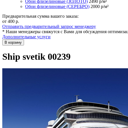
Обои флизелиновые (ЗОЛОТО)
2490
р/м²
Обои флизелиновые (СЕРЕБРО)
2000
р/м²
Предварительная сумма вашего заказа:
от 400
р.
Отправить предварительный запрос менеджеру
* Наши менеджеры свяжутся с Вами для обсуждения оптимизац
Дополнительные услуги
В корзину
Ship svetik 00239