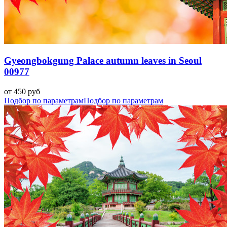
Gyeongbokgung Palace autumn leaves in Seoul
00977
от 450 руб
Подбор по параметрам
Подбор по параметрам