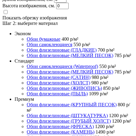
Высота изображения, см.
Показать обрезку изображения
Шаг 2:
выберите материал
Эконом
Обои бумажные
400
р/м²
Обои самоклеющиеся
550
р/м²
Обои флизелиновые (ГЛАДКИЕ)
700
р/м²
Обои флизелиновые (МЕЛКИЙ ПЕСОК)
785
р/м²
Стандарт
Обои самоклеющиеся (Waterproof)
550
р/м²
Обои флизелиновые (МЕЛКИЙ ПЕСОК)
785
р/м²
Обои флизелиновые (САТИН)
980
р/м²
Обои флизелиновые (ХОЛСТ)
980
р/м²
Обои флизелиновые (ЖИВОПИСЬ)
850
р/м²
Обои флизелиновые (ПЫЛЬ)
1099
р/м²
Премиум
Обои флизелиновые (КРУПНЫЙ ПЕСОК)
800
р/
м²
Обои флизелиновые (ШТУКАТУРКА)
1200
р/м²
Обои флизелиновые (ГРУБЫЙ ХОЛСТ)
1200
р/м²
Обои флизелиновые (ФРЕСКА)
1200
р/м²
Обои флизелиновые (КАМЕНЬ)
1490
р/м²