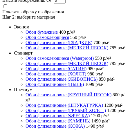
Высота изображения, см.
Показать обрезку изображения
Шаг 2:
выберите материал
Эконом
Обои бумажные
400
р/м²
Обои самоклеющиеся
550
р/м²
Обои флизелиновые (ГЛАДКИЕ)
700
р/м²
Обои флизелиновые (МЕЛКИЙ ПЕСОК)
785
р/м²
Стандарт
Обои самоклеющиеся (Waterproof)
550
р/м²
Обои флизелиновые (МЕЛКИЙ ПЕСОК)
785
р/м²
Обои флизелиновые (САТИН)
980
р/м²
Обои флизелиновые (ХОЛСТ)
980
р/м²
Обои флизелиновые (ЖИВОПИСЬ)
850
р/м²
Обои флизелиновые (ПЫЛЬ)
1099
р/м²
Премиум
Обои флизелиновые (КРУПНЫЙ ПЕСОК)
800
р/
м²
Обои флизелиновые (ШТУКАТУРКА)
1200
р/м²
Обои флизелиновые (ГРУБЫЙ ХОЛСТ)
1200
р/м²
Обои флизелиновые (ФРЕСКА)
1200
р/м²
Обои флизелиновые (КАМЕНЬ)
1490
р/м²
Обои флизелиновые (КОЖА)
1490
р/м²