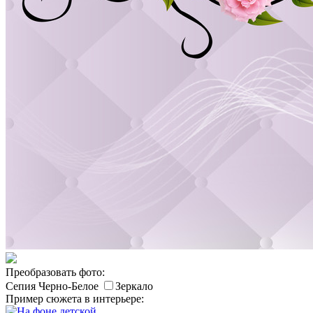
Преобразовать фото:
Сепия
Черно-Белое
Зеркало
Пример сюжета в интерьере: