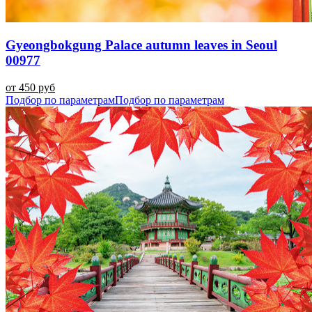
Gyeongbokgung Palace autumn leaves in Seoul
00977
от 450 руб
Подбор по параметрам
Подбор по параметрам