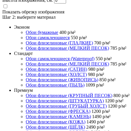
Высота изображения, см.
Показать обрезку изображения
Шаг 2:
выберите материал
Эконом
Обои бумажные
400
р/м²
Обои самоклеющиеся
550
р/м²
Обои флизелиновые (ГЛАДКИЕ)
700
р/м²
Обои флизелиновые (МЕЛКИЙ ПЕСОК)
785
р/м²
Стандарт
Обои самоклеющиеся (Waterproof)
550
р/м²
Обои флизелиновые (МЕЛКИЙ ПЕСОК)
785
р/м²
Обои флизелиновые (САТИН)
980
р/м²
Обои флизелиновые (ХОЛСТ)
980
р/м²
Обои флизелиновые (ЖИВОПИСЬ)
850
р/м²
Обои флизелиновые (ПЫЛЬ)
1099
р/м²
Премиум
Обои флизелиновые (КРУПНЫЙ ПЕСОК)
800
р/м²
Обои флизелиновые (ШТУКАТУРКА)
1200
р/м²
Обои флизелиновые (ГРУБЫЙ ХОЛСТ)
1200
р/м²
Обои флизелиновые (ФРЕСКА)
1200
р/м²
Обои флизелиновые (КАМЕНЬ)
1490
р/м²
Обои флизелиновые (КОЖА)
1490
р/м²
Обои флизелиновые (ШЁЛК)
2490
р/м²