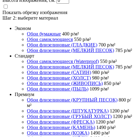
Высота изображения, см.
Показать обрезку изображения
Шаг 2:
выберите материал
Эконом
Обои бумажные
400
р/м²
Обои самоклеющиеся
550
р/м²
Обои флизелиновые (ГЛАДКИЕ)
700
р/м²
Обои флизелиновые (МЕЛКИЙ ПЕСОК)
785
р/м²
Стандарт
Обои самоклеющиеся (Waterproof)
550
р/м²
Обои флизелиновые (МЕЛКИЙ ПЕСОК)
785
р/м²
Обои флизелиновые (САТИН)
980
р/м²
Обои флизелиновые (ХОЛСТ)
980
р/м²
Обои флизелиновые (ЖИВОПИСЬ)
850
р/м²
Обои флизелиновые (ПЫЛЬ)
1099
р/м²
Премиум
Обои флизелиновые (КРУПНЫЙ ПЕСОК)
800
р/
м²
Обои флизелиновые (ШТУКАТУРКА)
1200
р/м²
Обои флизелиновые (ГРУБЫЙ ХОЛСТ)
1200
р/м²
Обои флизелиновые (ФРЕСКА)
1200
р/м²
Обои флизелиновые (КАМЕНЬ)
1490
р/м²
Обои флизелиновые (КОЖА)
1490
р/м²