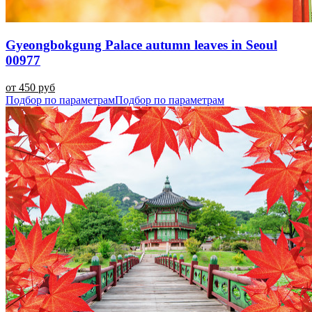
Gyeongbokgung Palace autumn leaves in Seoul
00977
от 450 руб
Подбор по параметрам
Подбор по параметрам