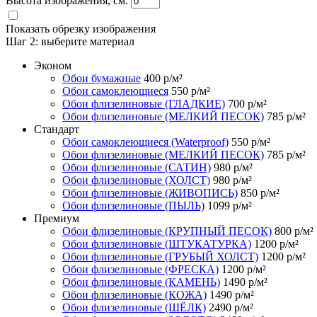
Высота изображения, см.
Показать обрезку изображения
Шаг 2:
выберите материал
Эконом
Обои бумажные
400
р/м²
Обои самоклеющиеся
550
р/м²
Обои флизелиновые (ГЛАДКИЕ)
700
р/м²
Обои флизелиновые (МЕЛКИЙ ПЕСОК)
785
р/м²
Стандарт
Обои самоклеющиеся (Waterproof)
550
р/м²
Обои флизелиновые (МЕЛКИЙ ПЕСОК)
785
р/м²
Обои флизелиновые (САТИН)
980
р/м²
Обои флизелиновые (ХОЛСТ)
980
р/м²
Обои флизелиновые (ЖИВОПИСЬ)
850
р/м²
Обои флизелиновые (ПЫЛЬ)
1099
р/м²
Премиум
Обои флизелиновые (КРУПНЫЙ ПЕСОК)
800
р/м²
Обои флизелиновые (ШТУКАТУРКА)
1200
р/м²
Обои флизелиновые (ГРУБЫЙ ХОЛСТ)
1200
р/м²
Обои флизелиновые (ФРЕСКА)
1200
р/м²
Обои флизелиновые (КАМЕНЬ)
1490
р/м²
Обои флизелиновые (КОЖА)
1490
р/м²
Обои флизелиновые (ШЁЛК)
2490
р/м²