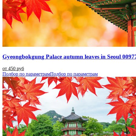
Gyeongbokgung Palace autumn leaves in Seoul 0097
от 450 руб
Подбор по параметрам
Подбор по параметрам