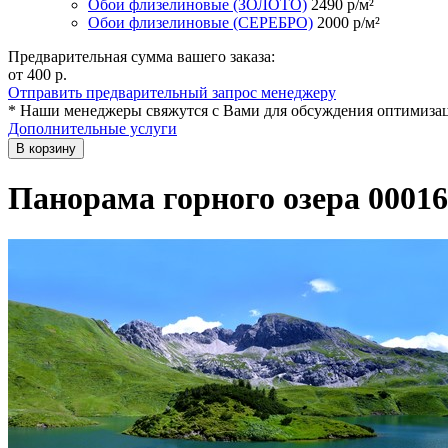
Обои флизелиновые (ЗОЛОТО)
2490
р/м²
Обои флизелиновые (СЕРЕБРО)
2000
р/м²
Предварительная сумма вашего заказа:
от 400
р.
Отправить предварительный запрос менеджеру
* Наши менеджеры свяжутся с Вами для обсуждения оптимизац
Дополнительные услуги
В корзину
Панорама горного озера 00016