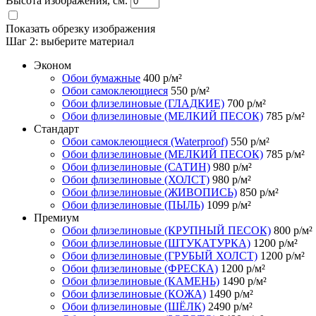
Высота изображения, см.
Показать обрезку изображения
Шаг 2:
выберите материал
Эконом
Обои бумажные
400
р/м²
Обои самоклеющиеся
550
р/м²
Обои флизелиновые (ГЛАДКИЕ)
700
р/м²
Обои флизелиновые (МЕЛКИЙ ПЕСОК)
785
р/м²
Стандарт
Обои самоклеющиеся (Waterproof)
550
р/м²
Обои флизелиновые (МЕЛКИЙ ПЕСОК)
785
р/м²
Обои флизелиновые (САТИН)
980
р/м²
Обои флизелиновые (ХОЛСТ)
980
р/м²
Обои флизелиновые (ЖИВОПИСЬ)
850
р/м²
Обои флизелиновые (ПЫЛЬ)
1099
р/м²
Премиум
Обои флизелиновые (КРУПНЫЙ ПЕСОК)
800
р/м²
Обои флизелиновые (ШТУКАТУРКА)
1200
р/м²
Обои флизелиновые (ГРУБЫЙ ХОЛСТ)
1200
р/м²
Обои флизелиновые (ФРЕСКА)
1200
р/м²
Обои флизелиновые (КАМЕНЬ)
1490
р/м²
Обои флизелиновые (КОЖА)
1490
р/м²
Обои флизелиновые (ШЁЛК)
2490
р/м²