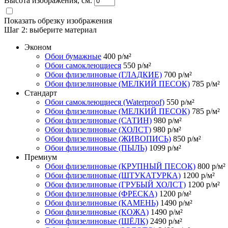
Высота изображения, см.
Показать обрезку изображения
Шаг 2:
выберите материал
Эконом
Обои бумажные
400
р/м²
Обои самоклеющиеся
550
р/м²
Обои флизелиновые (ГЛАДКИЕ)
700
р/м²
Обои флизелиновые (МЕЛКИЙ ПЕСОК)
785
р/м²
Стандарт
Обои самоклеющиеся (Waterproof)
550
р/м²
Обои флизелиновые (МЕЛКИЙ ПЕСОК)
785
р/м²
Обои флизелиновые (САТИН)
980
р/м²
Обои флизелиновые (ХОЛСТ)
980
р/м²
Обои флизелиновые (ЖИВОПИСЬ)
850
р/м²
Обои флизелиновые (ПЫЛЬ)
1099
р/м²
Премиум
Обои флизелиновые (КРУПНЫЙ ПЕСОК)
800
р/м²
Обои флизелиновые (ШТУКАТУРКА)
1200
р/м²
Обои флизелиновые (ГРУБЫЙ ХОЛСТ)
1200
р/м²
Обои флизелиновые (ФРЕСКА)
1200
р/м²
Обои флизелиновые (КАМЕНЬ)
1490
р/м²
Обои флизелиновые (КОЖА)
1490
р/м²
Обои флизелиновые (ШЁЛК)
2490
р/м²