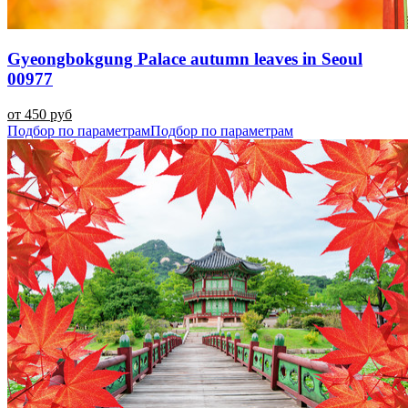
Gyeongbokgung Palace autumn leaves in Seoul
00977
от 450 руб
Подбор по параметрам
Подбор по параметрам