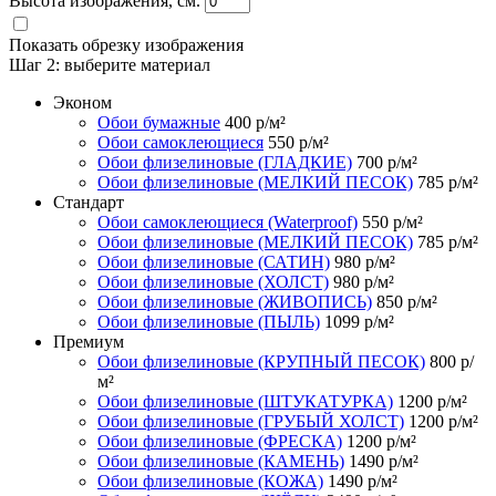
Высота изображения, см.
Показать обрезку изображения
Шаг 2:
выберите материал
Эконом
Обои бумажные
400
р/м²
Обои самоклеющиеся
550
р/м²
Обои флизелиновые (ГЛАДКИЕ)
700
р/м²
Обои флизелиновые (МЕЛКИЙ ПЕСОК)
785
р/м²
Стандарт
Обои самоклеющиеся (Waterproof)
550
р/м²
Обои флизелиновые (МЕЛКИЙ ПЕСОК)
785
р/м²
Обои флизелиновые (САТИН)
980
р/м²
Обои флизелиновые (ХОЛСТ)
980
р/м²
Обои флизелиновые (ЖИВОПИСЬ)
850
р/м²
Обои флизелиновые (ПЫЛЬ)
1099
р/м²
Премиум
Обои флизелиновые (КРУПНЫЙ ПЕСОК)
800
р/
м²
Обои флизелиновые (ШТУКАТУРКА)
1200
р/м²
Обои флизелиновые (ГРУБЫЙ ХОЛСТ)
1200
р/м²
Обои флизелиновые (ФРЕСКА)
1200
р/м²
Обои флизелиновые (КАМЕНЬ)
1490
р/м²
Обои флизелиновые (КОЖА)
1490
р/м²