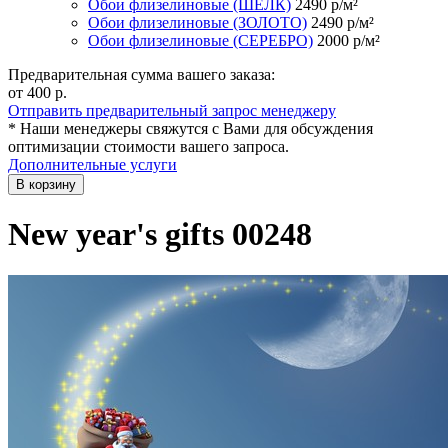
Обои флизелиновые (ШЁЛК)
2490
р/м²
Обои флизелиновые (ЗОЛОТО)
2490
р/м²
Обои флизелиновые (СЕРЕБРО)
2000
р/м²
Предварительная сумма вашего заказа:
от 400
р.
Отправить предварительный запрос менеджеру
* Наши менеджеры свяжутся с Вами для обсуждения
оптимизации стоимости вашего запроса.
Дополнительные услуги
В корзину
New year's gifts 00248