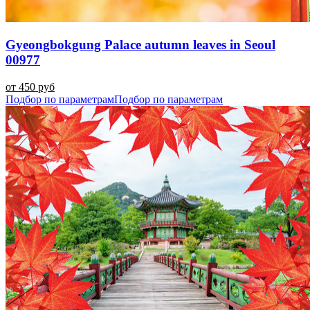
Gyeongbokgung Palace autumn leaves in Seoul
00977
от 450 руб
Подбор по параметрам
Подбор по параметрам