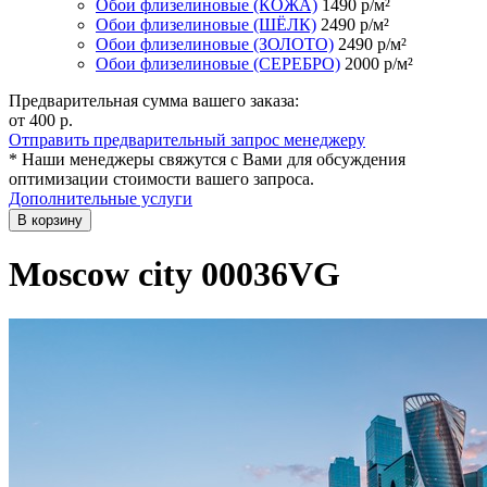
Обои флизелиновые (КОЖА)
1490
р/м²
Обои флизелиновые (ШЁЛК)
2490
р/м²
Обои флизелиновые (ЗОЛОТО)
2490
р/м²
Обои флизелиновые (СЕРЕБРО)
2000
р/м²
Предварительная сумма вашего заказа:
от 400
р.
Отправить предварительный запрос менеджеру
* Наши менеджеры свяжутся с Вами для обсуждения
оптимизации стоимости вашего запроса.
Дополнительные услуги
В корзину
Moscow city 00036VG