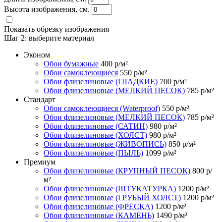
Высота изображения, см.
Показать обрезку изображения
Шаг 2:
выберите материал
Эконом
Обои бумажные
400
р/м²
Обои самоклеющиеся
550
р/м²
Обои флизелиновые (ГЛАДКИЕ)
700
р/м²
Обои флизелиновые (МЕЛКИЙ ПЕСОК)
785
р/м²
Стандарт
Обои самоклеющиеся (Waterproof)
550
р/м²
Обои флизелиновые (МЕЛКИЙ ПЕСОК)
785
р/м²
Обои флизелиновые (САТИН)
980
р/м²
Обои флизелиновые (ХОЛСТ)
980
р/м²
Обои флизелиновые (ЖИВОПИСЬ)
850
р/м²
Обои флизелиновые (ПЫЛЬ)
1099
р/м²
Премиум
Обои флизелиновые (КРУПНЫЙ ПЕСОК)
800
р/
м²
Обои флизелиновые (ШТУКАТУРКА)
1200
р/м²
Обои флизелиновые (ГРУБЫЙ ХОЛСТ)
1200
р/м²
Обои флизелиновые (ФРЕСКА)
1200
р/м²
Обои флизелиновые (КАМЕНЬ)
1490
р/м²