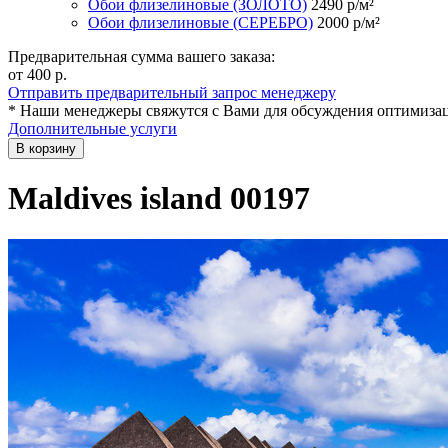
Обои флизелиновые (ЗОЛОТО)
2490
р/м²
Обои флизелиновые (СЕРЕБРО)
2000
р/м²
Предварительная сумма вашего заказа:
от 400
р.
Отправить предварительный запрос менеджеру
* Наши менеджеры свяжутся с Вами для обсуждения оптимизац
Дополнительные услуги
В корзину
Maldives island 00197