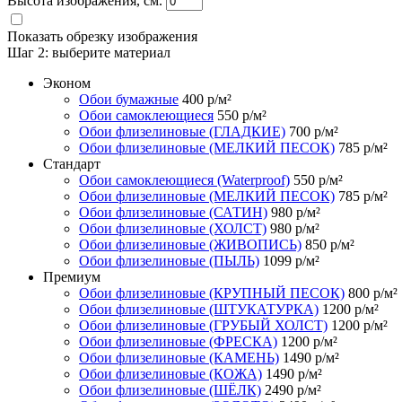
Высота изображения, см.
Показать обрезку изображения
Шаг 2:
выберите материал
Эконом
Обои бумажные
400
р/м²
Обои самоклеющиеся
550
р/м²
Обои флизелиновые (ГЛАДКИЕ)
700
р/м²
Обои флизелиновые (МЕЛКИЙ ПЕСОК)
785
р/м²
Стандарт
Обои самоклеющиеся (Waterproof)
550
р/м²
Обои флизелиновые (МЕЛКИЙ ПЕСОК)
785
р/м²
Обои флизелиновые (САТИН)
980
р/м²
Обои флизелиновые (ХОЛСТ)
980
р/м²
Обои флизелиновые (ЖИВОПИСЬ)
850
р/м²
Обои флизелиновые (ПЫЛЬ)
1099
р/м²
Премиум
Обои флизелиновые (КРУПНЫЙ ПЕСОК)
800
р/м²
Обои флизелиновые (ШТУКАТУРКА)
1200
р/м²
Обои флизелиновые (ГРУБЫЙ ХОЛСТ)
1200
р/м²
Обои флизелиновые (ФРЕСКА)
1200
р/м²
Обои флизелиновые (КАМЕНЬ)
1490
р/м²
Обои флизелиновые (КОЖА)
1490
р/м²
Обои флизелиновые (ШЁЛК)
2490
р/м²