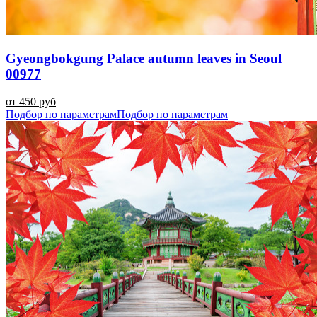
Gyeongbokgung Palace autumn leaves in Seoul
00977
от 450 руб
Подбор по параметрам
Подбор по параметрам