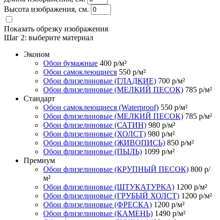
Высота изображения, см.
Показать обрезку изображения
Шаг 2:
выберите материал
Эконом
Обои бумажные
400
р/м²
Обои самоклеющиеся
550
р/м²
Обои флизелиновые (ГЛАДКИЕ)
700
р/м²
Обои флизелиновые (МЕЛКИЙ ПЕСОК)
785
р/м²
Стандарт
Обои самоклеющиеся (Waterproof)
550
р/м²
Обои флизелиновые (МЕЛКИЙ ПЕСОК)
785
р/м²
Обои флизелиновые (САТИН)
980
р/м²
Обои флизелиновые (ХОЛСТ)
980
р/м²
Обои флизелиновые (ЖИВОПИСЬ)
850
р/м²
Обои флизелиновые (ПЫЛЬ)
1099
р/м²
Премиум
Обои флизелиновые (КРУПНЫЙ ПЕСОК)
800
р/
м²
Обои флизелиновые (ШТУКАТУРКА)
1200
р/м²
Обои флизелиновые (ГРУБЫЙ ХОЛСТ)
1200
р/м²
Обои флизелиновые (ФРЕСКА)
1200
р/м²
Обои флизелиновые (КАМЕНЬ)
1490
р/м²