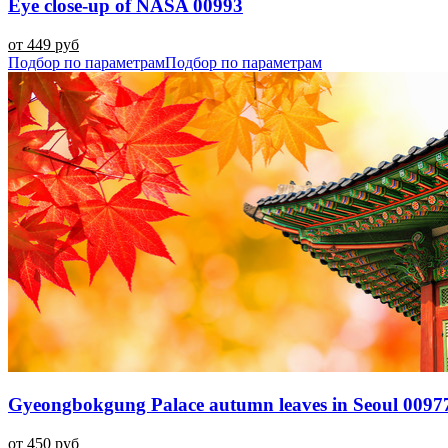
Eye close-up of NASA 00993
от 449 руб
Подбор по параметрам
Подбор по параметрам
Gyeongbokgung Palace autumn leaves in Seoul 0097
от 450 руб