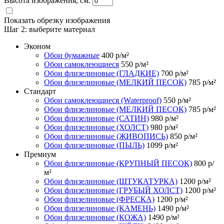
Высота изображения, см.
Показать обрезку изображения
Шаг 2:
выберите материал
Эконом
Обои бумажные
400
р/м²
Обои самоклеющиеся
550
р/м²
Обои флизелиновые (ГЛАДКИЕ)
700
р/м²
Обои флизелиновые (МЕЛКИЙ ПЕСОК)
785
р/м²
Стандарт
Обои самоклеющиеся (Waterproof)
550
р/м²
Обои флизелиновые (МЕЛКИЙ ПЕСОК)
785
р/м²
Обои флизелиновые (САТИН)
980
р/м²
Обои флизелиновые (ХОЛСТ)
980
р/м²
Обои флизелиновые (ЖИВОПИСЬ)
850
р/м²
Обои флизелиновые (ПЫЛЬ)
1099
р/м²
Премиум
Обои флизелиновые (КРУПНЫЙ ПЕСОК)
800
р/
м²
Обои флизелиновые (ШТУКАТУРКА)
1200
р/м²
Обои флизелиновые (ГРУБЫЙ ХОЛСТ)
1200
р/м²
Обои флизелиновые (ФРЕСКА)
1200
р/м²
Обои флизелиновые (КАМЕНЬ)
1490
р/м²
Обои флизелиновые (КОЖА)
1490
р/м²