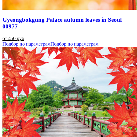
Gyeongbokgung Palace autumn leaves in Seoul
00977
от 450 руб
Подбор по параметрам
Подбор по параметрам