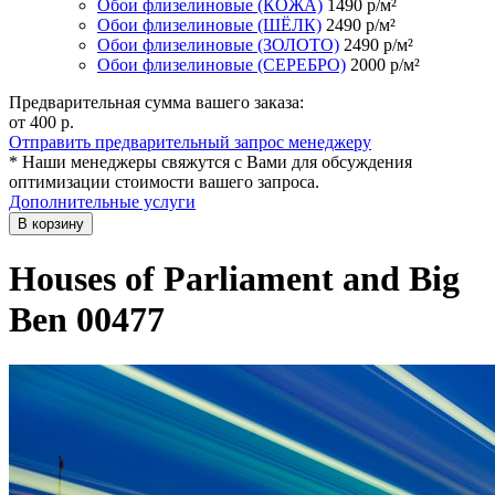
Обои флизелиновые (КОЖА)
1490
р/м²
Обои флизелиновые (ШЁЛК)
2490
р/м²
Обои флизелиновые (ЗОЛОТО)
2490
р/м²
Обои флизелиновые (СЕРЕБРО)
2000
р/м²
Предварительная сумма вашего заказа:
от 400
р.
Отправить предварительный запрос менеджеру
* Наши менеджеры свяжутся с Вами для обсуждения
оптимизации стоимости вашего запроса.
Дополнительные услуги
В корзину
Houses of Parliament and Big
Ben 00477