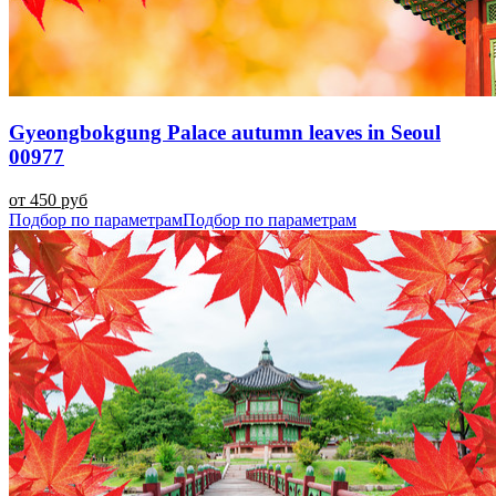
Gyeongbokgung Palace autumn leaves in Seoul
00977
от 450 руб
Подбор по параметрам
Подбор по параметрам