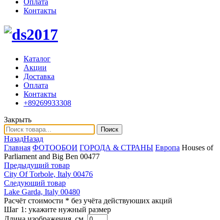
Оплата
Контакты
Каталог
Акции
Доставка
Оплата
Контакты
+89269933308
Закрыть
Поиск
Назад
Назад
Главная
ФОТООБОИ
ГОРОДА & СТРАНЫ
Европа
Houses of
Parliament and Big Ben 00477
Предыдущий товар
City Of Torbole, Italy 00476
Следующий товар
Lake Garda, Italy 00480
Расчёт стоимости
* без учёта действуюших акций
Шаг 1:
укажите нужный размер
Длина изображения, см.