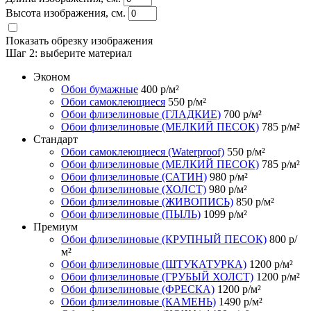
Высота изображения, см.
Показать обрезку изображения
Шаг 2:
выберите материал
Эконом
Обои бумажные
400
р/м²
Обои самоклеющиеся
550
р/м²
Обои флизелиновые (ГЛАДКИЕ)
700
р/м²
Обои флизелиновые (МЕЛКИЙ ПЕСОК)
785
р/м²
Стандарт
Обои самоклеющиеся (Waterproof)
550
р/м²
Обои флизелиновые (МЕЛКИЙ ПЕСОК)
785
р/м²
Обои флизелиновые (САТИН)
980
р/м²
Обои флизелиновые (ХОЛСТ)
980
р/м²
Обои флизелиновые (ЖИВОПИСЬ)
850
р/м²
Обои флизелиновые (ПЫЛЬ)
1099
р/м²
Премиум
Обои флизелиновые (КРУПНЫЙ ПЕСОК)
800
р/
м²
Обои флизелиновые (ШТУКАТУРКА)
1200
р/м²
Обои флизелиновые (ГРУБЫЙ ХОЛСТ)
1200
р/м²
Обои флизелиновые (ФРЕСКА)
1200
р/м²
Обои флизелиновые (КАМЕНЬ)
1490
р/м²