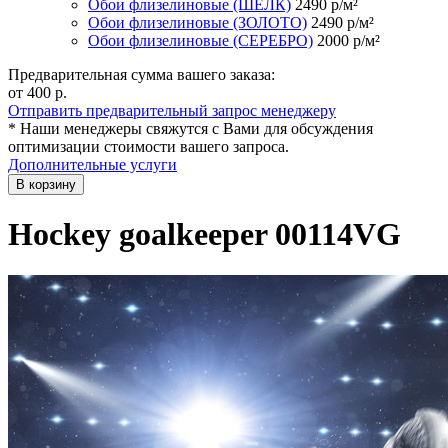
Обои флизелиновые (ШЁЛК)
2490
р/м²
Обои флизелиновые (ЗОЛОТО)
2490
р/м²
Обои флизелиновые (СЕРЕБРО)
2000
р/м²
Предварительная сумма вашего заказа:
от 400
р.
Отправить предварительный запрос менеджеру
* Наши менеджеры свяжутся с Вами для обсуждения
оптимизации стоимости вашего запроса.
Дополнительные услуги
В корзину
Hockey goalkeeper 00114VG