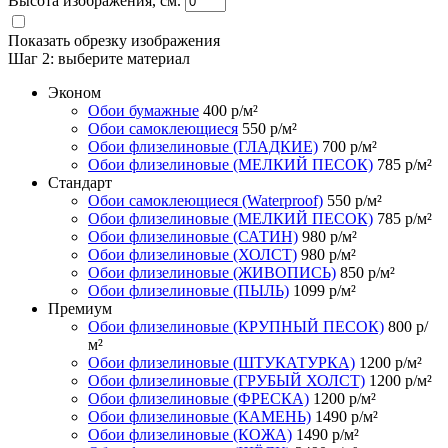
Высота изображения, см.
Показать обрезку изображения
Шаг 2:
выберите материал
Эконом
Обои бумажные
400
р/м²
Обои самоклеющиеся
550
р/м²
Обои флизелиновые (ГЛАДКИЕ)
700
р/м²
Обои флизелиновые (МЕЛКИЙ ПЕСОК)
785
р/м²
Стандарт
Обои самоклеющиеся (Waterproof)
550
р/м²
Обои флизелиновые (МЕЛКИЙ ПЕСОК)
785
р/м²
Обои флизелиновые (САТИН)
980
р/м²
Обои флизелиновые (ХОЛСТ)
980
р/м²
Обои флизелиновые (ЖИВОПИСЬ)
850
р/м²
Обои флизелиновые (ПЫЛЬ)
1099
р/м²
Премиум
Обои флизелиновые (КРУПНЫЙ ПЕСОК)
800
р/
м²
Обои флизелиновые (ШТУКАТУРКА)
1200
р/м²
Обои флизелиновые (ГРУБЫЙ ХОЛСТ)
1200
р/м²
Обои флизелиновые (ФРЕСКА)
1200
р/м²
Обои флизелиновые (КАМЕНЬ)
1490
р/м²
Обои флизелиновые (КОЖА)
1490
р/м²