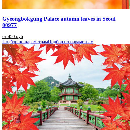
Gyeongbokgung Palace autumn leaves in Seoul
00977
от 450 руб
Подбор по параметрам
Подбор по параметрам