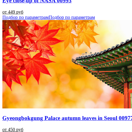
Eye close-up of NASA 00993
от 449 руб
Подбор по параметрам
Подбор по параметрам
Gyeongbokgung Palace autumn leaves in Seoul 0097
от 450 руб