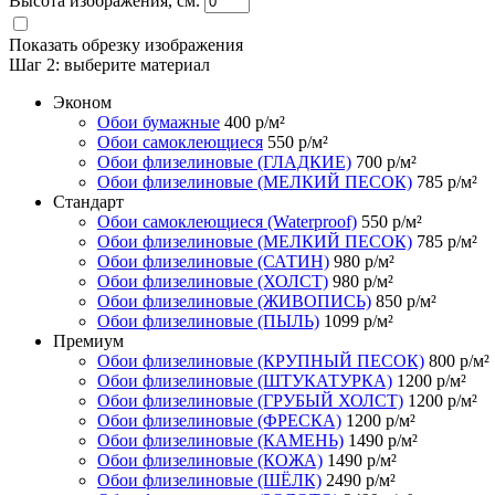
Высота изображения, см.
Показать обрезку изображения
Шаг 2:
выберите материал
Эконом
Обои бумажные
400
р/м²
Обои самоклеющиеся
550
р/м²
Обои флизелиновые (ГЛАДКИЕ)
700
р/м²
Обои флизелиновые (МЕЛКИЙ ПЕСОК)
785
р/м²
Стандарт
Обои самоклеющиеся (Waterproof)
550
р/м²
Обои флизелиновые (МЕЛКИЙ ПЕСОК)
785
р/м²
Обои флизелиновые (САТИН)
980
р/м²
Обои флизелиновые (ХОЛСТ)
980
р/м²
Обои флизелиновые (ЖИВОПИСЬ)
850
р/м²
Обои флизелиновые (ПЫЛЬ)
1099
р/м²
Премиум
Обои флизелиновые (КРУПНЫЙ ПЕСОК)
800
р/м²
Обои флизелиновые (ШТУКАТУРКА)
1200
р/м²
Обои флизелиновые (ГРУБЫЙ ХОЛСТ)
1200
р/м²
Обои флизелиновые (ФРЕСКА)
1200
р/м²
Обои флизелиновые (КАМЕНЬ)
1490
р/м²
Обои флизелиновые (КОЖА)
1490
р/м²
Обои флизелиновые (ШЁЛК)
2490
р/м²