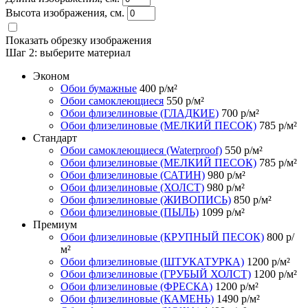
Высота изображения, см.
Показать обрезку изображения
Шаг 2:
выберите материал
Эконом
Обои бумажные
400
р/м²
Обои самоклеющиеся
550
р/м²
Обои флизелиновые (ГЛАДКИЕ)
700
р/м²
Обои флизелиновые (МЕЛКИЙ ПЕСОК)
785
р/м²
Стандарт
Обои самоклеющиеся (Waterproof)
550
р/м²
Обои флизелиновые (МЕЛКИЙ ПЕСОК)
785
р/м²
Обои флизелиновые (САТИН)
980
р/м²
Обои флизелиновые (ХОЛСТ)
980
р/м²
Обои флизелиновые (ЖИВОПИСЬ)
850
р/м²
Обои флизелиновые (ПЫЛЬ)
1099
р/м²
Премиум
Обои флизелиновые (КРУПНЫЙ ПЕСОК)
800
р/
м²
Обои флизелиновые (ШТУКАТУРКА)
1200
р/м²
Обои флизелиновые (ГРУБЫЙ ХОЛСТ)
1200
р/м²
Обои флизелиновые (ФРЕСКА)
1200
р/м²
Обои флизелиновые (КАМЕНЬ)
1490
р/м²