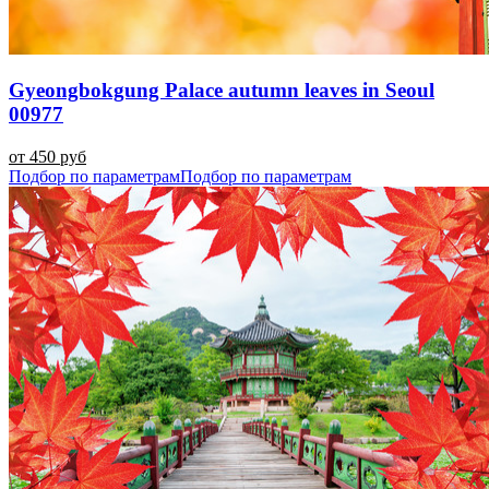
Gyeongbokgung Palace autumn leaves in Seoul
00977
от 450 руб
Подбор по параметрам
Подбор по параметрам