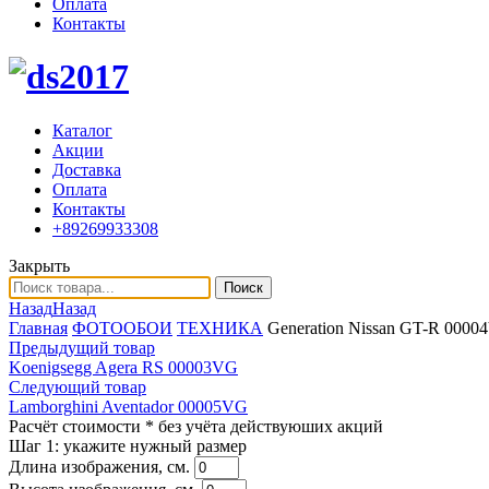
Оплата
Контакты
Каталог
Акции
Доставка
Оплата
Контакты
+89269933308
Закрыть
Поиск
Назад
Назад
Главная
ФОТООБОИ
ТЕХНИКА
Generation Nissan GT-R 000
Предыдущий товар
Koenigsegg Agera RS 00003VG
Следующий товар
Lamborghini Aventador 00005VG
Расчёт стоимости
* без учёта действуюших акций
Шаг 1:
укажите нужный размер
Длина изображения, см.