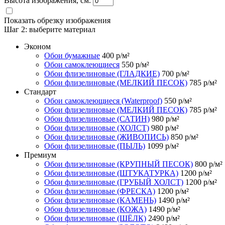
Высота изображения, см.
Показать обрезку изображения
Шаг 2:
выберите материал
Эконом
Обои бумажные
400
р/м²
Обои самоклеющиеся
550
р/м²
Обои флизелиновые (ГЛАДКИЕ)
700
р/м²
Обои флизелиновые (МЕЛКИЙ ПЕСОК)
785
р/м²
Стандарт
Обои самоклеющиеся (Waterproof)
550
р/м²
Обои флизелиновые (МЕЛКИЙ ПЕСОК)
785
р/м²
Обои флизелиновые (САТИН)
980
р/м²
Обои флизелиновые (ХОЛСТ)
980
р/м²
Обои флизелиновые (ЖИВОПИСЬ)
850
р/м²
Обои флизелиновые (ПЫЛЬ)
1099
р/м²
Премиум
Обои флизелиновые (КРУПНЫЙ ПЕСОК)
800
р/м²
Обои флизелиновые (ШТУКАТУРКА)
1200
р/м²
Обои флизелиновые (ГРУБЫЙ ХОЛСТ)
1200
р/м²
Обои флизелиновые (ФРЕСКА)
1200
р/м²
Обои флизелиновые (КАМЕНЬ)
1490
р/м²
Обои флизелиновые (КОЖА)
1490
р/м²
Обои флизелиновые (ШЁЛК)
2490
р/м²