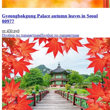
Gyeongbokgung Palace autumn leaves in Seoul
00977
от 450 руб
Подбор по параметрам
Подбор по параметрам