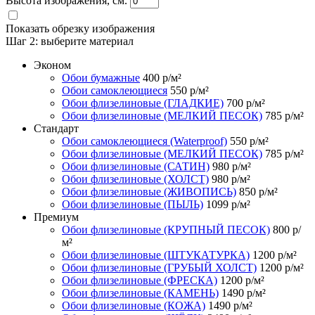
Высота изображения, см.
Показать обрезку изображения
Шаг 2:
выберите материал
Эконом
Обои бумажные
400
р/м²
Обои самоклеющиеся
550
р/м²
Обои флизелиновые (ГЛАДКИЕ)
700
р/м²
Обои флизелиновые (МЕЛКИЙ ПЕСОК)
785
р/м²
Стандарт
Обои самоклеющиеся (Waterproof)
550
р/м²
Обои флизелиновые (МЕЛКИЙ ПЕСОК)
785
р/м²
Обои флизелиновые (САТИН)
980
р/м²
Обои флизелиновые (ХОЛСТ)
980
р/м²
Обои флизелиновые (ЖИВОПИСЬ)
850
р/м²
Обои флизелиновые (ПЫЛЬ)
1099
р/м²
Премиум
Обои флизелиновые (КРУПНЫЙ ПЕСОК)
800
р/
м²
Обои флизелиновые (ШТУКАТУРКА)
1200
р/м²
Обои флизелиновые (ГРУБЫЙ ХОЛСТ)
1200
р/м²
Обои флизелиновые (ФРЕСКА)
1200
р/м²
Обои флизелиновые (КАМЕНЬ)
1490
р/м²
Обои флизелиновые (КОЖА)
1490
р/м²