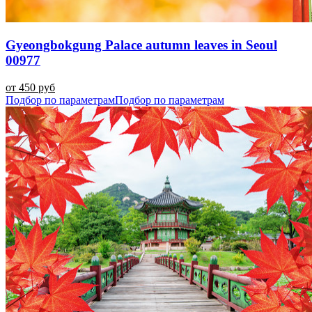
Gyeongbokgung Palace autumn leaves in Seoul
00977
от 450 руб
Подбор по параметрам
Подбор по параметрам