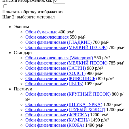
Высота изображения, см.
Показать обрезку изображения
Шаг 2:
выберите материал
Эконом
Обои бумажные
400
р/м²
Обои самоклеющиеся
550
р/м²
Обои флизелиновые (ГЛАДКИЕ)
700
р/м²
Обои флизелиновые (МЕЛКИЙ ПЕСОК)
785
р/м²
Стандарт
Обои самоклеющиеся (Waterproof)
550
р/м²
Обои флизелиновые (МЕЛКИЙ ПЕСОК)
785
р/м²
Обои флизелиновые (САТИН)
980
р/м²
Обои флизелиновые (ХОЛСТ)
980
р/м²
Обои флизелиновые (ЖИВОПИСЬ)
850
р/м²
Обои флизелиновые (ПЫЛЬ)
1099
р/м²
Премиум
Обои флизелиновые (КРУПНЫЙ ПЕСОК)
800
р/
м²
Обои флизелиновые (ШТУКАТУРКА)
1200
р/м²
Обои флизелиновые (ГРУБЫЙ ХОЛСТ)
1200
р/м²
Обои флизелиновые (ФРЕСКА)
1200
р/м²
Обои флизелиновые (КАМЕНЬ)
1490
р/м²
Обои флизелиновые (КОЖА)
1490
р/м²