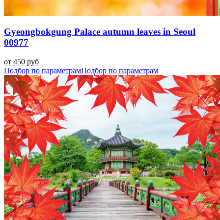
Gyeongbokgung Palace autumn leaves in Seoul
00977
от 450 руб
Подбор по параметрам
Подбор по параметрам