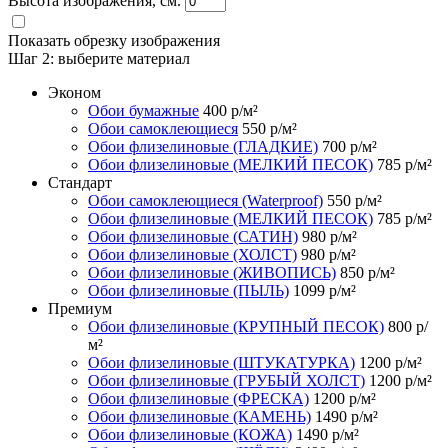
Высота изображения, см.
Показать обрезку изображения
Шаг 2:
выберите материал
Эконом
Обои бумажные
400
р/м²
Обои самоклеющиеся
550
р/м²
Обои флизелиновые (ГЛАДКИЕ)
700
р/м²
Обои флизелиновые (МЕЛКИЙ ПЕСОК)
785
р/м²
Стандарт
Обои самоклеющиеся (Waterproof)
550
р/м²
Обои флизелиновые (МЕЛКИЙ ПЕСОК)
785
р/м²
Обои флизелиновые (САТИН)
980
р/м²
Обои флизелиновые (ХОЛСТ)
980
р/м²
Обои флизелиновые (ЖИВОПИСЬ)
850
р/м²
Обои флизелиновые (ПЫЛЬ)
1099
р/м²
Премиум
Обои флизелиновые (КРУПНЫЙ ПЕСОК)
800
р/
м²
Обои флизелиновые (ШТУКАТУРКА)
1200
р/м²
Обои флизелиновые (ГРУБЫЙ ХОЛСТ)
1200
р/м²
Обои флизелиновые (ФРЕСКА)
1200
р/м²
Обои флизелиновые (КАМЕНЬ)
1490
р/м²
Обои флизелиновые (КОЖА)
1490
р/м²