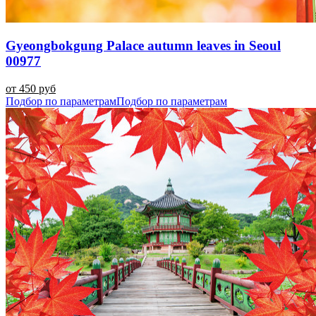
Gyeongbokgung Palace autumn leaves in Seoul
00977
от 450 руб
Подбор по параметрам
Подбор по параметрам