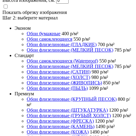
Высота изображения, см.
Показать обрезку изображения
Шаг 2:
выберите материал
Эконом
Обои бумажные
400
р/м²
Обои самоклеющиеся
550
р/м²
Обои флизелиновые (ГЛАДКИЕ)
700
р/м²
Обои флизелиновые (МЕЛКИЙ ПЕСОК)
785
р/м²
Стандарт
Обои самоклеющиеся (Waterproof)
550
р/м²
Обои флизелиновые (МЕЛКИЙ ПЕСОК)
785
р/м²
Обои флизелиновые (САТИН)
980
р/м²
Обои флизелиновые (ХОЛСТ)
980
р/м²
Обои флизелиновые (ЖИВОПИСЬ)
850
р/м²
Обои флизелиновые (ПЫЛЬ)
1099
р/м²
Премиум
Обои флизелиновые (КРУПНЫЙ ПЕСОК)
800
р/
м²
Обои флизелиновые (ШТУКАТУРКА)
1200
р/м²
Обои флизелиновые (ГРУБЫЙ ХОЛСТ)
1200
р/м²
Обои флизелиновые (ФРЕСКА)
1200
р/м²
Обои флизелиновые (КАМЕНЬ)
1490
р/м²
Обои флизелиновые (КОЖА)
1490
р/м²