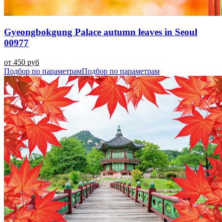
Gyeongbokgung Palace autumn leaves in Seoul
00977
от 450 руб
Подбор по параметрам
Подбор по параметрам