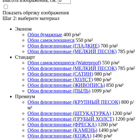
Высота изображения, см.
Показать обрезку изображения
Шаг 2:
выберите материал
Эконом
Обои бумажные
400
р/м²
Обои самоклеющиеся
550
р/м²
Обои флизелиновые (ГЛАДКИЕ)
700
р/м²
Обои флизелиновые (МЕЛКИЙ ПЕСОК)
785
р/м²
Стандарт
Обои самоклеющиеся (Waterproof)
550
р/м²
Обои флизелиновые (МЕЛКИЙ ПЕСОК)
785
р/м²
Обои флизелиновые (САТИН)
980
р/м²
Обои флизелиновые (ХОЛСТ)
980
р/м²
Обои флизелиновые (ЖИВОПИСЬ)
850
р/м²
Обои флизелиновые (ПЫЛЬ)
1099
р/м²
Премиум
Обои флизелиновые (КРУПНЫЙ ПЕСОК)
800
р/
м²
Обои флизелиновые (ШТУКАТУРКА)
1200
р/м²
Обои флизелиновые (ГРУБЫЙ ХОЛСТ)
1200
р/м²
Обои флизелиновые (ФРЕСКА)
1200
р/м²
Обои флизелиновые (КАМЕНЬ)
1490
р/м²
Обои флизелиновые (КОЖА)
1490
р/м²